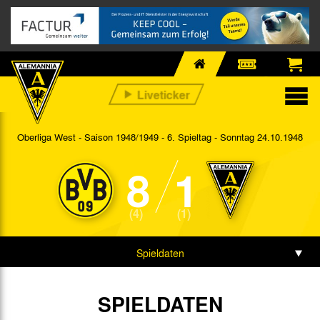
Oberliga West - Saison 1948/1949 - 6. Spieltag
- Sonntag 24.10.1948
8
1
(4)
(1)
Spieldaten
SPIELDATEN