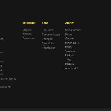
Mitglieder
Fans
Archiv
Mitglied
Fan-Infos
Saisonarchiv
werden
Fanbeauftragte
Bilanz
Downloads
Gegner
her
Fanbeirat
Bilanz DFB-
Fan-Klubs
Pokal
Fanprojekt
Vereins-
en
Historie
Tivoli-
gen
Historie
ng
Ahnentafel
ätte
lub
sextremismus
mbolik am