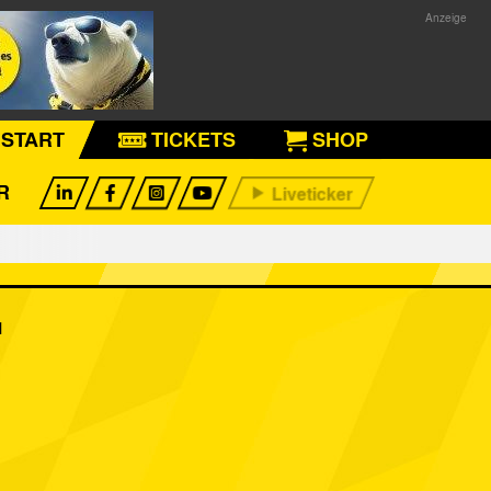
START
TICKETS
SHOP
R
1