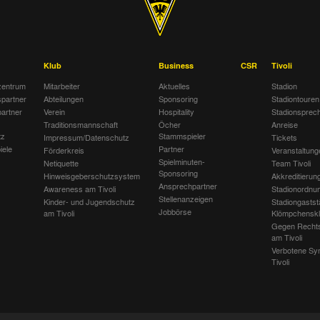
Klub
Business
CSR
Tivoli
entrum
Mitarbeiter
Aktuelles
Stadion
spartner
Abteilungen
Sponsoring
Stadiontouren
artner
Verein
Hospitality
Stadionsprec
Traditionsmannschaft
Öcher
Anreise
tz
Stammspieler
Impressum/Datenschutz
Tickets
iele
Partner
Förderkreis
Veranstaltung
Spielminuten-
Netiquette
Team Tivoli
Sponsoring
Hinweisgeberschutzsystem
Akkreditierun
Ansprechpartner
Awareness am Tivoli
Stadionordnu
Stellenanzeigen
Kinder- und Jugendschutz
Stadiongastst
Jobbörse
am Tivoli
Klömpchensk
Gegen Recht
am Tivoli
Verbotene Sy
Tivoli