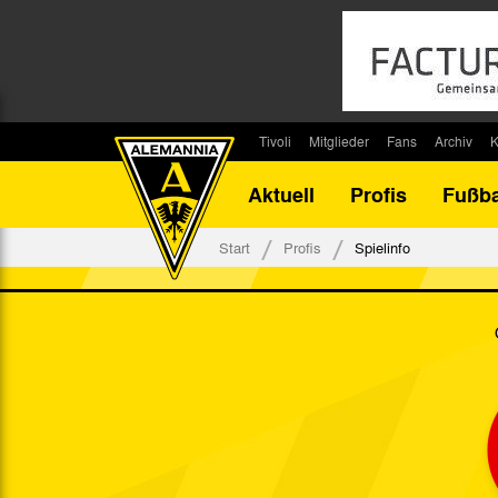
Tivoli
Mitglieder
Fans
Archiv
K
Stadion
Mitglied werden
Fan-Infos
Saisonar
Aktuell
Profis
Fußba
Stadiontouren
Downloads
Fanbeauftragte
Bilanz G
Stadionsprecher
Kontakt
Fanbeirat
Bilanz D
Start
Profis
Spielinfo
Anreise
Fan-Klubs
Vereins-H
Tickets
Fanprojekt
Tivoli-His
Veranstaltungen
Ahnentaf
Team Tivoli
Akkreditierungen
Stadionordnung
Stadiongaststätte Klömpchensklub