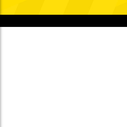
Gegen Rechtsextremismus am Tivoli
Verbotene Symbolik am Tivoli