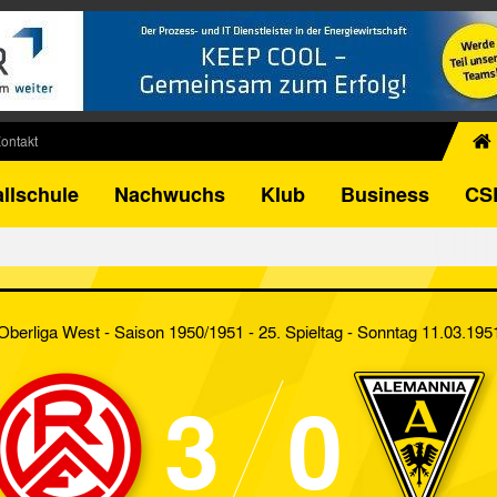
ontakt
chiv
llschule
Nachwuchs
Klub
Business
CS
egner
FB-Pokal
istorie
torie
Oberliga West - Saison 1950/1951 - 25. Spieltag
- Sonntag 11.03.195
el
3
0