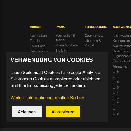
Aktuell
Profis
Fußballschule
Nachwuchs
Nachrichten
Mannschaft &
Datenschutz
Nachwuchsz
Trainer
Termine
Über uns &
Kooperation
Spiele & Tabelle
Kontakt
Tivoli Echo
Nachwuchsp
Statistik
Dauerkarten-
Kinder- und
Deal
Trainingsplan
Jugendschu
VERWENDUNG VON COOKIES
Radiostream
Geburtstage
Übersicht Sp
Alemannia II
Diese Seite nutzt Cookies für Google-Analytics.
U19
U17
Sie können Cookies akzeptieren oder ablehnen
U16
und Ihre Entscheidung jederzeit ändern.
U15
U14
Weitere Informationen erhalten Sie hier.
U13
U12
U11
Ablehnen
Akzeptieren
U10