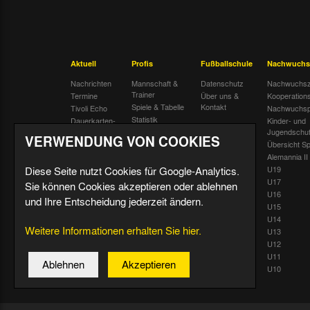
Aktuell
Profis
Fußballschule
Nachwuchs
Nachrichten
Mannschaft &
Datenschutz
Nachwuchsz
Trainer
Termine
Über uns &
Kooperation
Spiele & Tabelle
Kontakt
Tivoli Echo
Nachwuchsp
Statistik
Dauerkarten-
Kinder- und
Deal
Trainingsplan
Jugendschu
VERWENDUNG VON COOKIES
Radiostream
Geburtstage
Übersicht Sp
Alemannia II
Diese Seite nutzt Cookies für Google-Analytics.
U19
U17
Sie können Cookies akzeptieren oder ablehnen
U16
und Ihre Entscheidung jederzeit ändern.
U15
U14
Weitere Informationen erhalten Sie hier.
U13
U12
U11
Ablehnen
Akzeptieren
U10