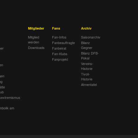
Mitglieder
Fans
Archiv
Mitglied
Fan-Infos
Saisonarchiv
werden
Fanbeauftragte
Bilanz
Downloads
Gegner
her
Fanbeirat
Bilanz DFB-
Fan-Klubs
Pokal
Fanprojekt
Vereins-
en
Historie
Tivoli-
gen
Historie
ng
Ahnentafel
ätte
lub
sextremismus
mbolik am