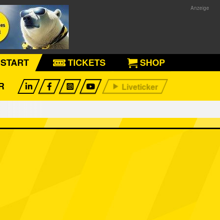
START
TICKETS
SHOP
R