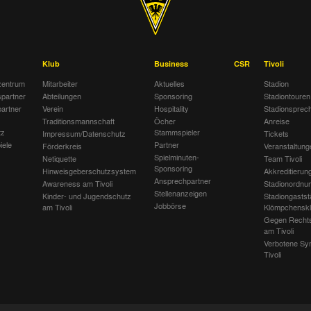
Klub
Business
CSR
Tivoli
entrum
Mitarbeiter
Aktuelles
Stadion
spartner
Abteilungen
Sponsoring
Stadiontouren
artner
Verein
Hospitality
Stadionsprec
Traditionsmannschaft
Öcher
Anreise
tz
Stammspieler
Impressum/Datenschutz
Tickets
iele
Partner
Förderkreis
Veranstaltung
Spielminuten-
Netiquette
Team Tivoli
Sponsoring
Hinweisgeberschutzsystem
Akkreditierun
Ansprechpartner
Awareness am Tivoli
Stadionordnu
Stellenanzeigen
Kinder- und Jugendschutz
Stadiongastst
Jobbörse
am Tivoli
Klömpchensk
Gegen Recht
am Tivoli
Verbotene Sy
Tivoli