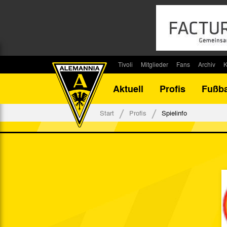
Tivoli
Mitglieder
Fans
Archiv
K
Stadion
Mitglied werden
Fan-Infos
Saisonar
Aktuell
Profis
Fußba
Stadiontouren
Downloads
Fanbeauftragte
Bilanz G
Stadionsprecher
Kontakt
Fanbeirat
Bilanz D
Start
Profis
Spielinfo
Anreise
Fan-Klubs
Vereins-H
Tickets
Fanprojekt
Tivoli-His
Veranstaltungen
Ahnentaf
Team Tivoli
Akkreditierungen
Stadionordnung
Stadiongaststätte Klömpchensklub