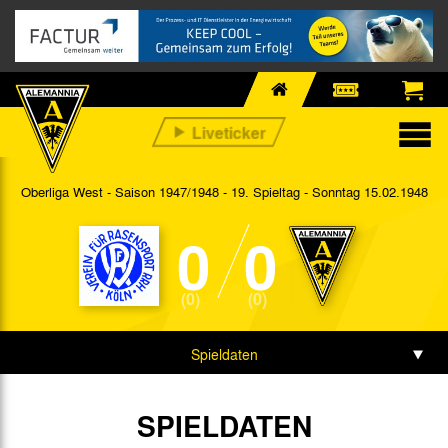
Oberliga West - Saison 1947/1948 - 19. Spieltag
- Sonntag 15.02.1948
0
0
(0)
(0)
Spieldaten
SPIELDATEN