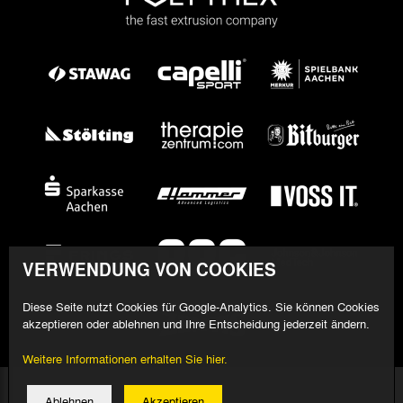
VERWENDUNG VON COOKIES
Diese Seite nutzt Cookies für Google-Analytics. Sie können Cookies
akzeptieren oder ablehnen und Ihre Entscheidung jederzeit ändern.
Weitere Informationen erhalten Sie hier.
© 2026 Alemannia Aachen - Alle Rechte vorbehalten
Ablehnen
Akzeptieren