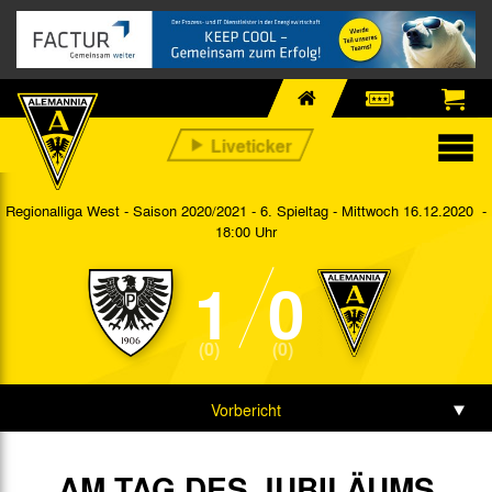
Regionalliga West - Saison 2020/2021 - 6. Spieltag
- Mittwoch 16.12.2020 -
18:00 Uhr
1
0
(0)
(0)
Vorbericht
Spieldaten
AM TAG DES JUBILÄUMS