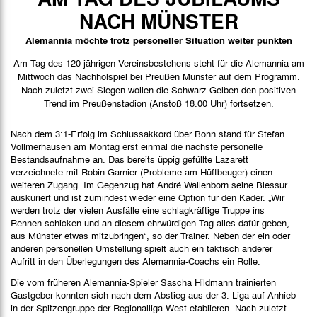
Spielbericht
NACH MÜNSTER
Bilder
Alemannia möchte trotz personeller Situation weiter punkten
Am Tag des 120-jährigen Vereinsbestehens steht für die Alemannia am
Mittwoch das Nachholspiel bei Preußen Münster auf dem Programm.
Nach zuletzt zwei Siegen wollen die Schwarz-Gelben den positiven
Trend im Preußenstadion (Anstoß 18.00 Uhr) fortsetzen.
Nach dem 3:1-Erfolg im Schlussakkord über Bonn stand für Stefan
Vollmerhausen am Montag erst einmal die nächste personelle
Bestandsaufnahme an. Das bereits üppig gefüllte Lazarett
verzeichnete mit Robin Garnier (Probleme am Hüftbeuger) einen
weiteren Zugang. Im Gegenzug hat André Wallenborn seine Blessur
auskuriert und ist zumindest wieder eine Option für den Kader. „Wir
werden trotz der vielen Ausfälle eine schlagkräftige Truppe ins
Rennen schicken und an diesem ehrwürdigen Tag alles dafür geben,
aus Münster etwas mitzubringen“, so der Trainer. Neben der ein oder
anderen personellen Umstellung spielt auch ein taktisch anderer
Aufritt in den Überlegungen des Alemannia-Coachs ein Rolle.
Die vom früheren Alemannia-Spieler Sascha Hildmann trainierten
Gastgeber konnten sich nach dem Abstieg aus der 3. Liga auf Anhieb
in der Spitzengruppe der Regionalliga West etablieren. Nach zuletzt