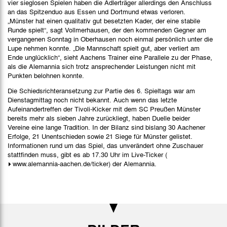
vier sieglosen Spielen haben die Adlerträger allerdings den Anschluss
an das Spitzenduo aus Essen und Dortmund etwas verloren.
„Münster hat einen qualitativ gut besetzten Kader, der eine stabile
Runde spielt“, sagt Vollmerhausen, der den kommenden Gegner am
vergangenen Sonntag in Oberhausen noch einmal persönlich unter die
Lupe nehmen konnte. „Die Mannschaft spielt gut, aber verliert am
Ende unglücklich“, sieht Aachens Trainer eine Parallele zu der Phase,
als die Alemannia sich trotz ansprechender Leistungen nicht mit
Punkten belohnen konnte.
Die Schiedsrichteransetzung zur Partie des 6. Spieltags war am
Dienstagmittag noch nicht bekannt. Auch wenn das letzte
Aufeinandertreffen der Tivoli-Kicker mit dem SC Preußen Münster
bereits mehr als sieben Jahre zurückliegt, haben Duelle beider
Vereine eine lange Tradition. In der Bilanz sind bislang 30 Aachener
Erfolge, 21 Unentschieden sowie 21 Siege für Münster gelistet.
Informationen rund um das Spiel, das unverändert ohne Zuschauer
stattfinden muss, gibt es ab 17.30 Uhr im Live-Ticker (
www.alemannia-aachen.de/ticker
) der Alemannia.