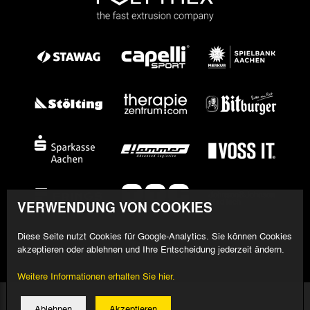
VERWENDUNG VON COOKIES
Diese Seite nutzt Cookies für Google-Analytics. Sie können Cookies
akzeptieren oder ablehnen und Ihre Entscheidung jederzeit ändern.
Weitere Informationen erhalten Sie hier.
© 2026 Alemannia Aachen - Alle Rechte vorbehalten
Ablehnen
Akzeptieren