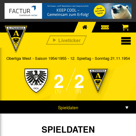
Oberliga West - Saison 1954/1955 - 12. Spieltag
- Sonntag 21.11.1954
2
2
(1)
(0)
Spieldaten
SPIELDATEN