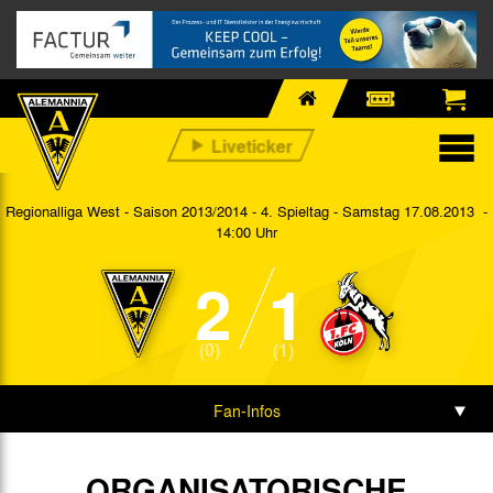
Regionalliga West - Saison 2013/2014 - 4. Spieltag
- Samstag 17.08.2013 -
14:00 Uhr
2
1
(0)
(1)
Fan-Infos
Vorbericht
ORGANISATORISCHE