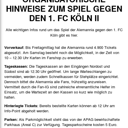
Spieldaten
HINWEISE ZUM SPIEL GEGEN
Spielbericht
DEN 1. FC KÖLN II
Bilder
Alle wichtigen Infos rund um das Spiel der Alemannia gegen den 1. FC
Köln gibt es hier.
Vorverkauf:
Bis Freitagmittag hat die Alemannia rund 4.900 Tickets
abgesetzt. Am Samstag besteht noch die Möglichkeit, in der Zeit von
10 – 12.30 Uhr Karten im Fanshop zu erwerben.
Tageskassen:
Die Tageskassen an den Eingängen Nordost und
Südost sind ab 12.30 Uhr geöffnet. Um lange Warteschlangen zu
vermeiden, werden zudem Schnellkassen für Stehplätze eingerichtet.
Dennoch bittet die Alemannia alle Fans, frühzeitig anzureisen.
Vermittelt durch die Fan-IG sind zahlreiche ehrenamtliche Helfer im
Einsatz, um die Wartezeit an den Kassen so kurz wie möglich zu
halten.
Hinterlegte Tickets:
Bereits bestellte Karten können ab 12 Uhr am
Info-Point abgeholt werden.
Parken:
Als Parkmöglichkeit steht das von der APAG bewirtschaftete
Parkhaus (Areal C) zur Verfügung. Tagesparkscheine kosten 5 Euro.