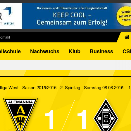
ontakt
chiv
llschule
Nachwuchs
Klub
Business
CS
egner
FB-Pokal
istorie
torie
liga West - Saison 2015/2016 - 2. Spieltag
- Samstag 08.08.2015 - 1
el
1
1