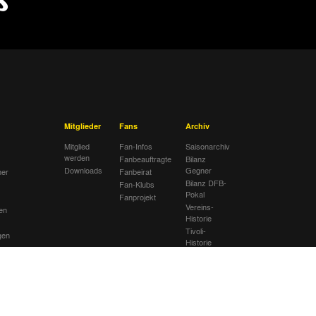
Mitglieder
Fans
Archiv
Mitglied
Fan-Infos
Saisonarchiv
werden
Fanbeauftragte
Bilanz
Downloads
Gegner
her
Fanbeirat
Bilanz DFB-
Fan-Klubs
Pokal
Fanprojekt
Vereins-
en
Historie
Tivoli-
gen
Historie
ng
Ahnentafel
ätte
lub
sextremismus
mbolik am