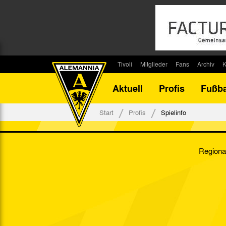
Tivoli
Mitglieder
Fans
Archiv
K
Stadion
Mitglied werden
Fan-Infos
Saisonar
Aktuell
Profis
Fußba
Stadiontouren
Downloads
Fanbeauftragte
Bilanz G
Stadionsprecher
Kontakt
Fanbeirat
Bilanz D
Start
Profis
Spielinfo
Anreise
Fan-Klubs
Vereins-H
Tickets
Fanprojekt
Tivoli-His
Regional
Veranstaltungen
Ahnentaf
Team Tivoli
Akkreditierungen
Stadionordnung
Stadiongaststätte Klömpchensklub