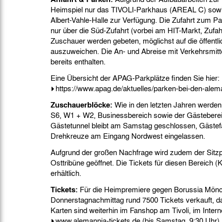
Heimspiel nur das TIVOLI-Parkhaus (AREAL C) sowie
Albert-Vahle-Halle zur Verfügung. Die Zufahrt zum P
nur über die Süd-Zufahrt (vorbei am HIT-Markt, Zufahrt
Zuschauer werden gebeten, möglichst auf die öffentli
auszuweichen. Die An- und Abreise mit Verkehrsmitte
bereits enthalten.
Eine Übersicht der APAG-Parkplätze finden Sie hier:
https://www.apag.de/aktuelles/parken-bei-den-alem
Zuschauerblöcke:
Wie in den letzten Jahren werden
S6, W1 + W2, Businessbereich sowie der Gästeberei
Gästetunnel bleibt am Samstag geschlossen, Gästef
Drehkreuze am Eingang Nordwest eingelassen.
Aufgrund der großen Nachfrage wird zudem der Sitzp
Osttribüne geöffnet. Die Tickets für diesen Bereich (K
erhältlich.
Tickets:
Für die Heimpremiere gegen Borussia Mönc
Donnerstagnachmittag rund 7500 Tickets verkauft, d
Karten sind weiterhin im Fanshop am Tivoli, im Intern
www.alemannia-tickets.de
(bis Samstag, 9:30 Uhr), 