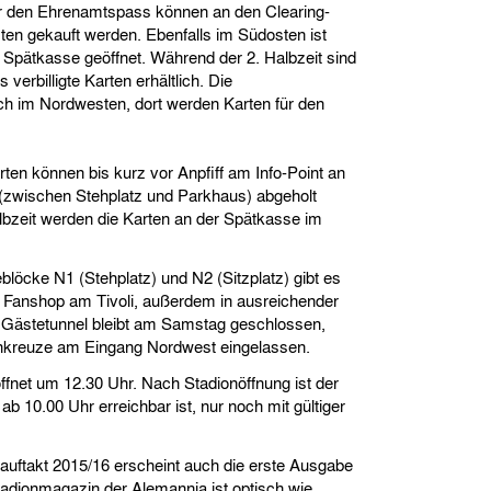
für den Ehrenamtspass können an den Clearing-
ten gekauft werden. Ebenfalls im Südosten ist
 Spätkasse geöffnet. Während der 2. Halbzeit sind
erbilligte Karten erhältlich. Die
ch im Nordwesten, dort werden Karten für den
rten können bis kurz vor Anpfiff am Info-Point an
(zwischen Stehplatz und Parkhaus) abgeholt
lbzeit werden die Karten an der Spätkasse im
blöcke N1 (Stehplatz) und N2 (Sitzplatz) gibt es
m Fanshop am Tivoli, außerdem in ausreichender
 Gästetunnel bleibt am Samstag geschlossen,
hkreuze am Eingang Nordwest eingelassen.
fnet um 12.30 Uhr. Nach Stadionöffnung ist der
ab 10.00 Uhr erreichbar ist, nur noch mit gültiger
uftakt 2015/16 erscheint auch die erste Ausgabe
Stadionmagazin der Alemannia ist optisch wie