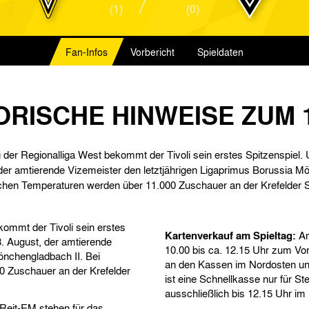
(1)
(0)
Fan-Infos
Vorbericht
Spieldaten
RISCHE HINWEISE ZUM 1
 der Regionalliga West bekommt der Tivoli sein erstes Spitzenspie
der amtierende Vizemeister den letztjährigen Ligaprimus Borussia Mö
en Temperaturen werden über 11.000 Zuschauer an der Krefelder St
kommt der Tivoli sein erstes
Kartenverkauf am Spieltag:
Am
. August, der amtierende
10.00 bis ca. 12.15 Uhr zum Vo
önchengladbach II. Bei
an den Kassen im Nordosten un
 Zuschauer an der Krefelder
ist eine Schnellkasse nur für St
ausschließlich bis 12.15 Uhr 
Reit-EM stehen für das