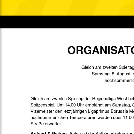
Gegen Rechtsextremismus am Tivoli
Verbotene Symbolik am Tivoli
ORGANISATO
Gleich am zweiten Spieltag
Samstag, 8. August, 
hochsommerlich
Gleich am zweiten Spieltag der Regionalliga West be
Spitzenspiel. Um 14.00 Uhr empfängt am Samstag, 8
Vizemeister den letztjährigen Ligaprimus Borussia M
hochsommerlichen Temperaturen werden über 11.000
Straße erwartet.
Anfahrt & Parken:
Aufgrund der Aufbauarbeiten zur 