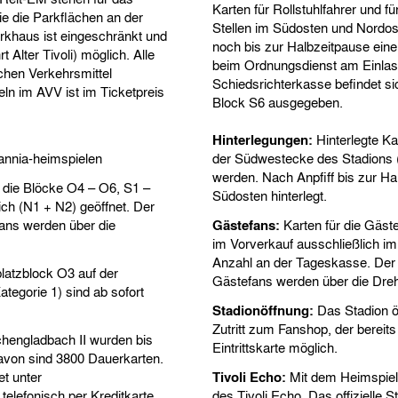
Karten für Rollstuhlfahrer und 
 die Parkflächen an der
Stellen im Südosten und Nordos
arkhaus ist eingeschränkt und
noch bis zur Halbzeitpause eine
 Alter Tivoli) möglich. Alle
beim Ordnungsdienst am Einlass v
chen Verkehrsmittel
Schiedsrichterkasse befindet si
ln im AVV ist im Ticketpreis
Block S6 ausgegeben.
Hinterlegungen:
Hinterlegte Ka
annia-heimspielen
der Südwestecke des Stadions 
werden. Nach Anpfiff bis zur Ha
 die Blöcke O4 – O6, S1 –
Südosten hinterlegt.
ch (N1 + N2) geöffnet. Der
ans werden über die
Gästefans:
Karten für die Gäste
im Vorverkauf ausschließlich i
Anzahl an der Tageskasse. Der
latzblock O3 auf der
Gästefans werden über die Dre
ategorie 1) sind ab sofort
Stadionöffnung:
Das Stadion öf
Zutritt zum Fanshop, der bereits 
hengladbach II wurden bis
Eintrittskarte möglich.
avon sind 3800 Dauerkarten.
et unter
Tivoli Echo:
Mit dem Heimspiela
telefonisch per Kreditkarte
des Tivoli Echo. Das offizielle 