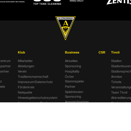
Klub
Business
CSR
Tivoli
entrum
Mitarbeiter
Aktuelles
Stadion
spartner
Abteilungen
Sponsoring
Stadiontouren
artner
Verein
Hospitality
Stadionsprec
Traditionsmannschaft
Öcher
Anreise
tz
Stammspieler
Impressum/Datenschutz
Tickets
iele
Partner
Förderkreis
Veranstaltung
Spielminuten-
Netiquette
Team Tivoli
Sponsoring
Hinweisgeberschutzsystem
Akkreditierun
Ansprechpartner
Awareness am Tivoli
Stadionordnu
Stellenanzeigen
Kinder- und Jugendschutz
Stadiongastst
Jobbörse
am Tivoli
Klömpchensk
Gegen Recht
am Tivoli
Verbotene Sy