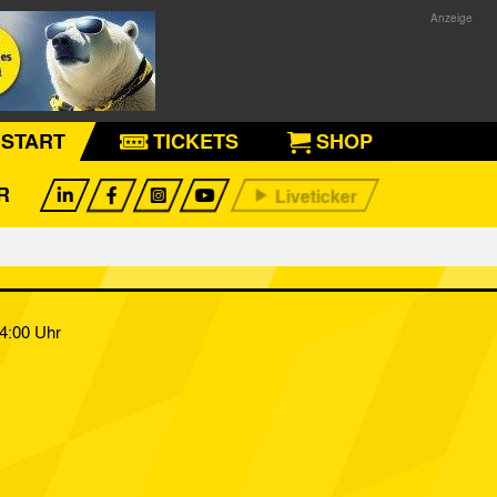
START
TICKETS
SHOP
R
4:00 Uhr