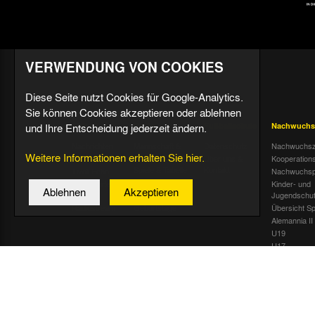
VERWENDUNG VON COOKIES
Diese Seite nutzt Cookies für Google-Analytics.
Sie können Cookies akzeptieren oder ablehnen
und Ihre Entscheidung jederzeit ändern.
Aktuell
Profis
Fußballschule
Nachwuchs
Nachrichten
Mannschaft &
Datenschutz
Nachwuchsz
Weitere Informationen erhalten Sie hier.
Trainer
Termine
Über uns &
Kooperation
Spiele & Tabelle
Kontakt
Tivoli Echo
Nachwuchsp
Statistik
Dauerkarten-
Kinder- und
Ablehnen
Akzeptieren
Deal
Trainingsplan
Jugendschu
Radiostream
Geburtstage
Übersicht Sp
Alemannia II
U19
U17
U16
U15
U14
U13
U12