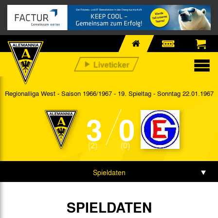
Regionalliga West - Saison 1966/1967 - 19. Spieltag
- Sonntag 22.01.1967
3
0
(2)
(0)
Spieldaten
SPIELDATEN