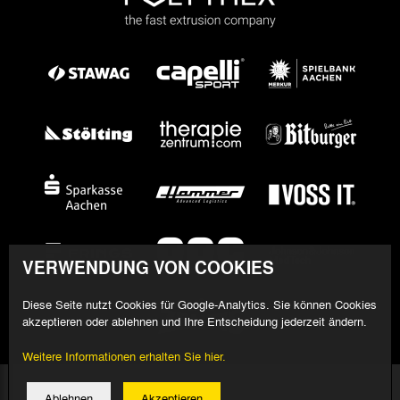
VERWENDUNG VON COOKIES
Diese Seite nutzt Cookies für Google-Analytics. Sie können Cookies
akzeptieren oder ablehnen und Ihre Entscheidung jederzeit ändern.
Weitere Informationen erhalten Sie hier.
© 2026 Alemannia Aachen - Alle Rechte vorbehalten
Ablehnen
Akzeptieren