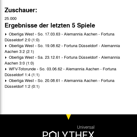
Zuschauer:
25.000
Ergebnisse der letzten 5 Spiele
Oberliga West › So. 17.03.63 › Alemannia Aachen - Fortuna
Düsseldorf 2:0 (1:0)
Oberliga West › So. 19.08.62 › Fortuna Düsseldorf - Alemannia
Aachen 3:2 (2:1)
Oberliga West › Sa. 23.12.61 › Fortuna Düsseldorf - Alemannia
Aachen 3:0 (1:0)
WFV-Totorunde › So. 03.06.62 › Alemannia Aachen - Fortuna
Düsseldorf 1:4 (1:1)
Oberliga West › So. 20.08.61 › Alemannia Aachen - Fortuna
Düsseldorf 1:2 (0:1)