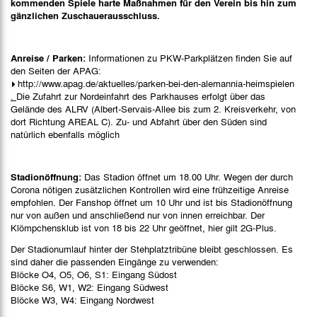
kommenden Spiele harte Maßnahmen für den Verein bis hin zum
gänzlichen Zuschauerausschluss.
Anreise / Parken:
Informationen zu PKW-Parkplätzen finden Sie auf
den Seiten der APAG:
http://www.apag.de/aktuelles/parken-bei-den-alemannia-heimspielen
.
Die Zufahrt zur Nordeinfahrt des Parkhauses erfolgt über das
Gelände des ALRV (Albert-Servais-Allee bis zum 2. Kreisverkehr, von
dort Richtung AREAL C). Zu- und Abfahrt über den Süden sind
natürlich ebenfalls möglich
Stadionöffnung:
Das Stadion öffnet um 18.00 Uhr. Wegen der durch
Corona nötigen zusätzlichen Kontrollen wird eine frühzeitige Anreise
empfohlen. Der Fanshop öffnet um 10 Uhr und ist bis Stadionöffnung
nur von außen und anschließend nur von innen erreichbar. Der
Klömpchensklub ist von 18 bis 22 Uhr geöffnet, hier gilt 2G-Plus.
Der Stadionumlauf hinter der Stehplatztribüne bleibt geschlossen. Es
sind daher die passenden Eingänge zu verwenden:
Blöcke O4, O5, O6, S1: Eingang Südost
Blöcke S6, W1, W2: Eingang Südwest
Blöcke W3, W4: Eingang Nordwest