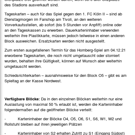
des Stadions ausverkauft sind.
Tageskarten – auch für das Spiel gegen den 1. FC Köln II – sind ab
Dienstagmorgen im Fanshop am Tivoli, an den weiteren
Vorverkaufsstellen, ab sofort (bis 5 Stunden vor Anpfiff) online oder
an den Tageskassen zu erwerben. Dauerkarteninhaber verwenden
weiterhin ihre Plastikkarte, müssen jedoch teilweise in einen anderen
Block ausweichen. Ersatzkarten werden nicht ausgestellt.
Zum ersten ausgefallenen Termin für das Homberg-Spiel am 04.12.21
erworbene Tageskarten, die noch nicht umgetauscht oder storniert
wurden, behalten ihre Gültigkeit, können auf Wunsch aber weiterhin
umgetauscht werden.
Schiedsrichterkarten – ausnahmsweise für den Block O5 – gibt es am
Spieltag an der Kasse Nordwest.
Verfügbare Blöcke:
Da in den einzelnen Blöcken weiterhin nur eine
Auslastung von maximal 50 % erlaubt ist, werden die Karteninhaber
folgendermaßen auf die geöffneten Blöcke verteilt:
- Karteninhaber der Blöcke O4, O5, O6, S1, S6, W1, W2 und
Rollstuhl bleiben auf ihren jeweiligen Plätzen
- Karteninhaber von S2 erhalten Zutritt zu S1 (Eingang Südost)