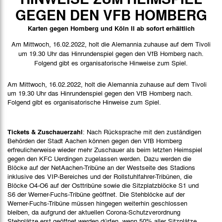
Spieldaten
GEGEN DEN VFB HOMBERG
Spielbericht
Karten gegen Homberg und Köln II ab sofort erhältlich
Bilder
Am Mittwoch, 16.02.2022, holt die Alemannia zuhause auf dem Tivoli
um 19.30 Uhr das Hinrundenspiel gegen den VfB Homberg nach.
Folgend gibt es organisatorische Hinweise zum Spiel.
Am Mittwoch, 16.02.2022, holt die Alemannia zuhause auf dem Tivoli
um 19.30 Uhr das Hinrundenspiel gegen den VfB Homberg nach.
Folgend gibt es organisatorische Hinweise zum Spiel.
Tickets & Zuschauerzahl
: Nach Rücksprache mit den zuständigen
Behörden der Stadt Aachen können gegen den VfB Homberg
erfreulicherweise wieder mehr Zuschauer als beim letzten Heimspiel
gegen den KFC Uerdingen zugelassen werden. Dazu werden die
Blöcke auf der NetAachen-Tribüne an der Westseite des Stadions
inklusive des VIP-Bereiches und der Rollstuhlfahrer-Tribünen, die
Blöcke O4-O6 auf der Osttribüne sowie die Sitzplatzblöcke S1 und
S6 der Werner-Fuchs-Tribüne geöffnet. Die Stehblöcke auf der
Werner-Fuchs-Tribüne müssen hingegen weiterhin geschlossen
bleiben, da aufgrund der aktuellen Corona-Schutzverordnung
Stehplätze erst geöffnet werden dürfen, wenn 50% aller Sitzplätze