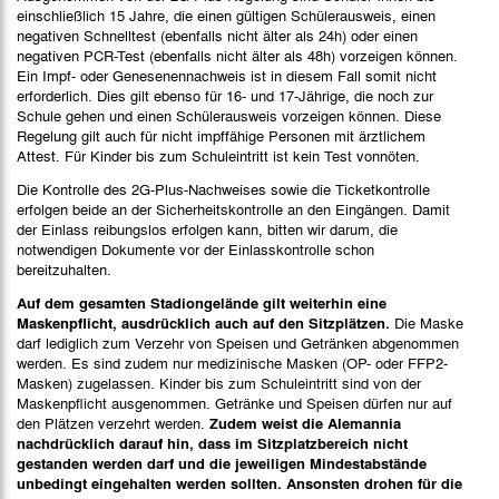
einschließlich 15 Jahre, die einen gültigen Schülerausweis, einen
negativen Schnelltest (ebenfalls nicht älter als 24h) oder einen
negativen PCR-Test (ebenfalls nicht älter als 48h) vorzeigen können.
Ein Impf- oder Genesenennachweis ist in diesem Fall somit nicht
erforderlich. Dies gilt ebenso für 16- und 17-Jährige, die noch zur
Schule gehen und einen Schülerausweis vorzeigen können. Diese
Regelung gilt auch für nicht impffähige Personen
mit ärztlichem
Attest. Für Kinder bis zum Schuleintritt ist kein Test vonnöten.
Die Kontrolle des 2G-Plus-Nachweises sowie die Ticketkontrolle
erfolgen beide an der Sicherheitskontrolle an den Eingängen. Damit
der Einlass reibungslos erfolgen kann, bitten wir darum, die
notwendigen Dokumente vor der Einlasskontrolle schon
bereitzuhalten.
Auf dem gesamten Stadiongelände gilt weiterhin eine
Maskenpflicht, ausdrücklich auch auf den Sitzplätzen.
Die Maske
darf lediglich zum Verzehr von Speisen und Getränken abgenommen
werden. Es sind zudem nur medizinische Masken (OP- oder FFP2-
Masken) zugelassen. Kinder bis zum Schuleintritt sind von der
Maskenpflicht ausgenommen. Getränke und Speisen dürfen nur auf
den Plätzen verzehrt werden.
Zudem weist die Alemannia
nachdrücklich darauf hin, dass im Sitzplatzbereich nicht
gestanden werden darf und die jeweiligen Mindestabstände
unbedingt eingehalten werden sollten. Ansonsten drohen für die