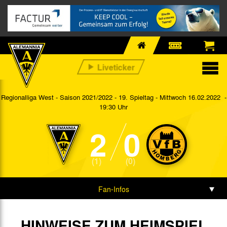
Regionalliga West - Saison 2021/2022 - 19. Spieltag
- Mittwoch 16.02.2022 -
19:30 Uhr
2
0
(1)
(0)
Fan-Infos
Vorbericht
HINWEISE ZUM HEIMSPIEL