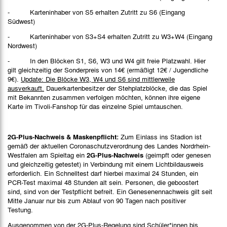
- Karteninhaber von S5 erhalten Zutritt zu S6 (Eingang
Südwest)
- Karteninhaber von S3+S4 erhalten Zutritt zu W3+W4 (Eingang
Nordwest)
- In den Blöcken S1, S6, W3 und W4 gilt freie Platzwahl. Hier
gilt gleichzeitig der Sonderpreis von 14€ (ermäßigt 12€ / Jugendliche
9€).
Update: Die Blöcke W3, W4 und S6 sind mittlerweile
ausverkauft.
Dauerkartenbesitzer der Stehplatzblöcke, die das Spiel
mit Bekannten zusammen verfolgen möchten, können ihre eigene
Karte im Tivoli-Fanshop für das einzelne Spiel umtauschen.
2G-Plus-Nachweis & Maskenpflicht:
Zum Einlass ins Stadion ist
gemäß der aktuellen Coronaschutzverordnung des Landes Nordrhein-
Westfalen am Spieltag ein
2G-Plus-Nachweis
(geimpft oder genesen
und gleichzeitig getestet) in Verbindung mit einem Lichtbildausweis
erforderlich. Ein Schnelltest darf hierbei maximal 24 Stunden, ein
PCR-Test maximal 48 Stunden alt sein. Personen, die geboostert
sind, sind von der Testpflicht befreit. Ein Genesenennachweis gilt seit
Mitte Januar nur bis zum Ablauf von 90 Tagen nach positiver
Testung.
Ausgenommen von der 2G-Plus-Regelung sind Schüler*innen bis