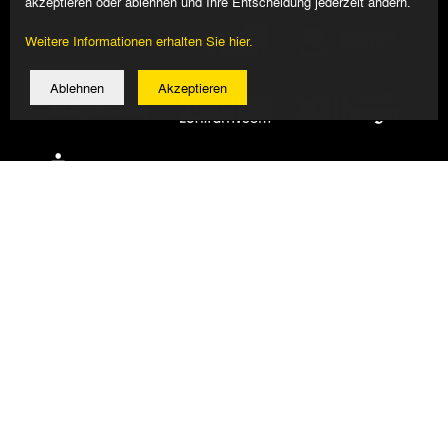
akzeptieren oder ablehnen und Ihre Entscheidung jederzeit ändern.
Weitere Informationen erhalten Sie hier.
Ablehnen
Akzeptieren
© 2026 Alemannia Aachen - Alle Rechte vorbehalten
Impressum/Datenschutz
Design, Umsetzung: Bauer + Kirch GmbH