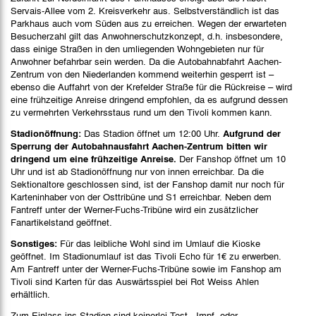
Servais-Allee vom 2. Kreisverkehr aus. Selbstverständlich ist das
Parkhaus auch vom Süden aus zu erreichen. Wegen der erwarteten
Besucherzahl gilt das Anwohnerschutzkonzept, d.h. insbesondere,
dass einige Straßen in den umliegenden Wohngebieten nur für
Anwohner befahrbar sein werden. Da die Autobahnabfahrt Aachen-
Zentrum von den Niederlanden kommend weiterhin gesperrt ist –
ebenso die Auffahrt von der Krefelder Straße für die Rückreise – wird
eine frühzeitige Anreise dringend empfohlen, da es aufgrund dessen
zu vermehrten Verkehrsstaus rund um den Tivoli kommen kann.
Stadionöffnung:
Das Stadion öffnet um 12:00 Uhr.
Aufgrund der
Sperrung der Autobahnausfahrt Aachen-Zentrum bitten wir
dringend um eine frühzeitige Anreise.
Der Fanshop öffnet um 10
Uhr und ist ab Stadionöffnung nur von innen erreichbar. Da die
Sektionaltore geschlossen sind, ist der Fanshop damit nur noch für
Karteninhaber von der Osttribüne und S1 erreichbar. Neben dem
Fantreff unter der Werner-Fuchs-Tribüne wird ein zusätzlicher
Fanartikelstand geöffnet.
Sonstiges:
Für das leibliche Wohl sind im Umlauf die Kioske
geöffnet. Im Stadionumlauf ist das Tivoli Echo für 1€ zu erwerben.
Am Fantreff unter der Werner-Fuchs-Tribüne sowie im Fanshop am
Tivoli sind Karten für das Auswärtsspiel bei Rot Weiss Ahlen
erhältlich.
Zum Einlass ins Stadion sind keinerlei Test-, Impf- oder