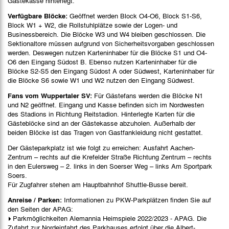
Gästekasse hinterlegt.
Verfügbare Blöcke:
Geöffnet werden Block O4-O6, Block S1-S6,
Block W1 + W2, die Rollstuhlplätze sowie der Logen- und
Businessbereich. Die Blöcke W3 und W4 bleiben geschlossen. Die
Sektionaltore müssen aufgrund von Sicherheitsvorgaben geschlossen
werden. Deswegen nutzen Karteninhaber für die Blöcke S1 und O4-
O6 den Eingang Südost B. Ebenso nutzen Karteninhaber für die
Blöcke S2-S5 den Eingang Südost A oder Südwest, Karteninhaber für
die Blöcke S6 sowie W1 und W2 nutzen den Eingang Südwest.
Fans vom Wuppertaler SV:
Für Gästefans werden die Blöcke N1
und N2 geöffnet. Eingang und Kasse befinden sich im Nordwesten
des Stadions in Richtung Reitstadion. Hinterlegte Karten für die
Gästeblöcke sind an der Gästekasse abzuholen. Außerhalb der
beiden Blöcke ist das Tragen von Gastfankleidung nicht gestattet.
Der Gästeparkplatz ist wie folgt zu erreichen: Ausfahrt Aachen-
Zentrum – rechts auf die Krefelder Straße Richtung Zentrum – rechts
in den Eulersweg – 2. links in den Soerser Weg – links Am Sportpark
Soers.
Für Zugfahrer stehen am Hauptbahnhof Shuttle-Busse bereit.
Anreise / Parken:
Informationen zu PKW-Parkplätzen finden Sie auf
den Seiten der APAG:
Parkmöglichkeiten Alemannia Heimspiele 2022/2023 - APAG
. Die
Zufahrt zur Nordeinfahrt des Parkhauses erfolgt über die Albert-