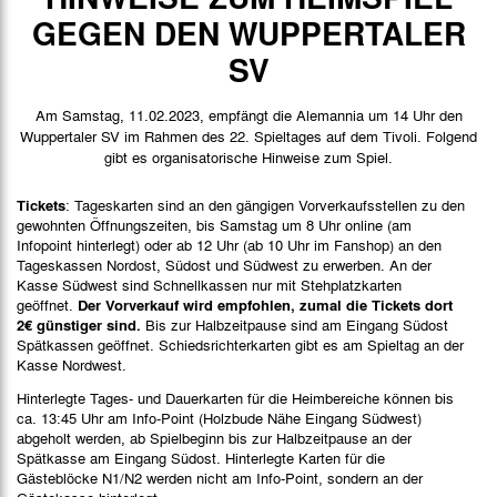
Spieldaten
GEGEN DEN WUPPERTALER
Spielbericht
SV
Bilder
Am Samstag, 11.02.2023, empfängt die Alemannia um 14 Uhr den
Wuppertaler SV im Rahmen des 22. Spieltages auf dem Tivoli. Folgend
gibt es organisatorische Hinweise zum Spiel.
Tickets
: Tageskarten sind an den gängigen Vorverkaufsstellen zu den
gewohnten Öffnungszeiten, bis Samstag um 8 Uhr online (am
Infopoint hinterlegt) oder ab 12 Uhr (ab 10 Uhr im Fanshop) an den
Tageskassen Nordost, Südost und Südwest zu erwerben. An der
Kasse Südwest sind Schnellkassen nur mit Stehplatzkarten
geöffnet.
Der Vorverkauf wird empfohlen, zumal die Tickets dort
2€ günstiger sind.
Bis zur Halbzeitpause sind am Eingang Südost
Spätkassen geöffnet. Schiedsrichterkarten gibt es am Spieltag an der
Kasse Nordwest.
Hinterlegte Tages- und Dauerkarten für die Heimbereiche können bis
ca. 13:45 Uhr am Info-Point (Holzbude Nähe Eingang Südwest)
abgeholt werden, ab Spielbeginn bis zur Halbzeitpause an der
Spätkasse am Eingang Südost. Hinterlegte Karten für die
Gästeblöcke N1/N2 werden nicht am Info-Point, sondern an der