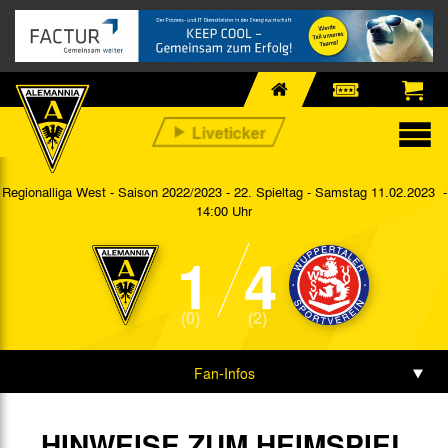
Regionalliga West - Saison 2022/2023 - 22. Spieltag
- Samstag 11.02.2023 -
14:00 Uhr
1
4
(0)
(2)
Fan-Infos
Vorbericht
HINWEISE ZUM HEIMSPIEL