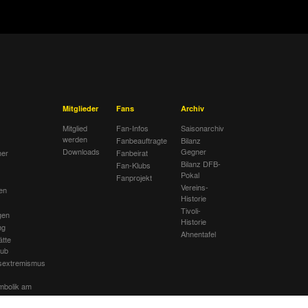
Mitglieder
Fans
Archiv
Mitglied
Fan-Infos
Saisonarchiv
werden
Fanbeauftragte
Bilanz
Downloads
Gegner
her
Fanbeirat
Bilanz DFB-
Fan-Klubs
Pokal
Fanprojekt
Vereins-
en
Historie
Tivoli-
gen
Historie
ng
Ahnentafel
ätte
lub
sextremismus
mbolik am