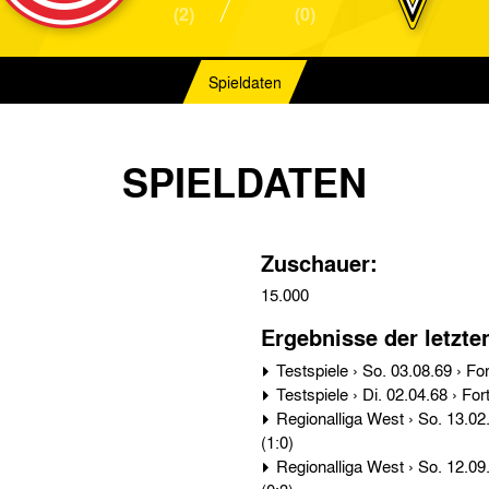
(2)
(0)
Spieldaten
SPIELDATEN
Zuschauer:
15.000
Ergebnisse der letzte
Regionalliga West › So. 13.02.66 › Fortuna Düsseldorf - Alemannia Aachen 2:0
(1:0)
Regionalliga West › So. 12.09.65 › Alemannia Aachen - Fortuna Düsseldorf 0:3