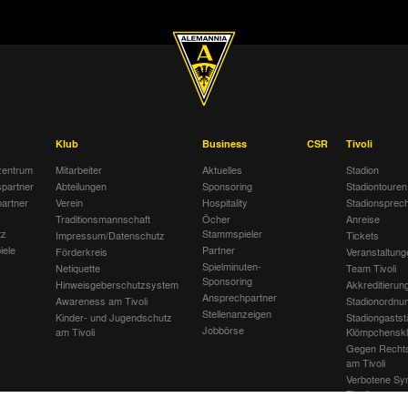
Klub
Business
CSR
Tivoli
entrum
Mitarbeiter
Aktuelles
Stadion
spartner
Abteilungen
Sponsoring
Stadiontouren
artner
Verein
Hospitality
Stadionsprec
Traditionsmannschaft
Öcher
Anreise
tz
Stammspieler
Impressum/Datenschutz
Tickets
iele
Partner
Förderkreis
Veranstaltung
Spielminuten-
Netiquette
Team Tivoli
Sponsoring
Hinweisgeberschutzsystem
Akkreditierun
Ansprechpartner
Awareness am Tivoli
Stadionordnu
Stellenanzeigen
Kinder- und Jugendschutz
Stadiongastst
Jobbörse
am Tivoli
Klömpchensk
Gegen Recht
am Tivoli
Verbotene Sy
Tivoli