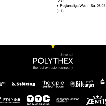
(0:3)
Regionalliga West › Sa. 08.05.65 › Alemannia Aachen - Fortuna Düsseldorf 1:1
(1:1)