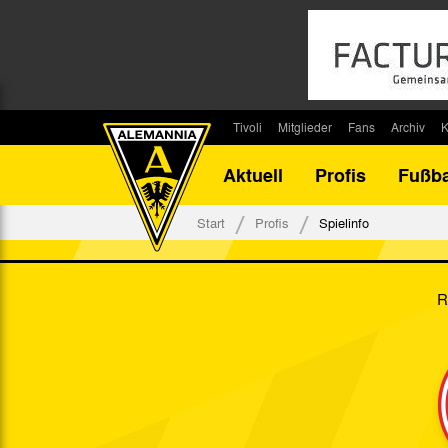
Tivoli
Mitglieder
Fans
Archiv
K
Stadion
Mitglied werden
Fan-Infos
Saisonar
Aktuell
Profis
Fußba
Stadiontouren
Downloads
Fanbeauftragte
Bilanz G
Stadionsprecher
Kontakt
Fanbeirat
Bilanz D
Start
Profis
Spielinfo
Anreise
Fan-Klubs
Vereins-H
Tickets
Fanprojekt
Tivoli-His
R
Veranstaltungen
Ahnentaf
Team Tivoli
Akkreditierungen
Stadionordnung
Stadiongaststätte Klömpchensklub