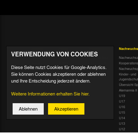
Aktuell
Profis
Fußballschule
Nachwuchs
VERWENDUNG VON COOKIES
Nachrichten
Mannschaft &
Datenschutz
Nachwuchsz
Trainer
Termine
Über uns &
Kooperation
Diese Seite nutzt Cookies für Google-Analytics.
Spiele & Tabelle
Kontakt
Tivoli Echo
Nachwuchsp
Sie können Cookies akzeptieren oder ablehnen
Statistik
Dauerkarten-
Kinder- und
Deal
Trainingsplan
Jugendschu
und Ihre Entscheidung jederzeit ändern.
Radiostream
Geburtstage
Übersicht Sp
Alemannia II
Weitere Informationen erhalten Sie hier.
U19
U17
U16
Ablehnen
Akzeptieren
U15
U14
U13
U12
U11