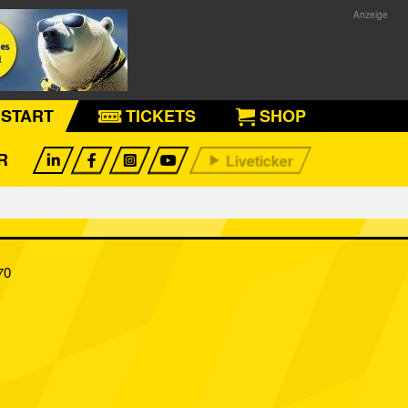
START
TICKETS
SHOP
R
70