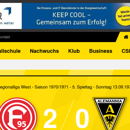
ontakt
chiv
llschule
Nachwuchs
Klub
Business
CS
egner
FB-Pokal
istorie
torie
egionalliga West - Saison 1970/1971 - 5. Spieltag
- Sonntag 13.09.19
el
2
0