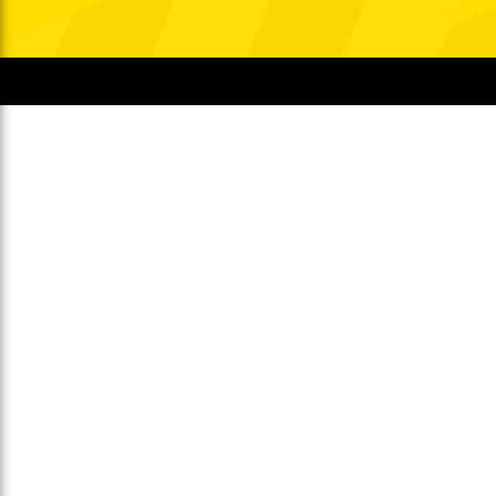
Gegen Rechtsextremismus am Tivoli
Verbotene Symbolik am Tivoli