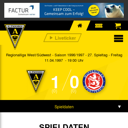
Regionalliga West/Südwest - Saison 1996/1997 - 27. Spieltag
- Freitag
11.04.1997 - 19:00 Uhr
1
0
(0)
(0)
Spieldaten
SPIELDATEN