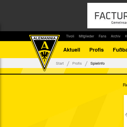
Tivoli
Mitglieder
Fans
Archiv
K
Stadion
Mitglied werden
Fan-Infos
Saisonar
Aktuell
Profis
Fußba
Stadiontouren
Downloads
Fanbeauftragte
Bilanz G
Stadionsprecher
Kontakt
Fanbeirat
Bilanz D
Start
Profis
Spielinfo
Anreise
Fan-Klubs
Vereins-H
Tickets
Fanprojekt
Tivoli-His
Re
Veranstaltungen
Ahnentaf
Team Tivoli
Akkreditierungen
Stadionordnung
Stadiongaststätte Klömpchensklub