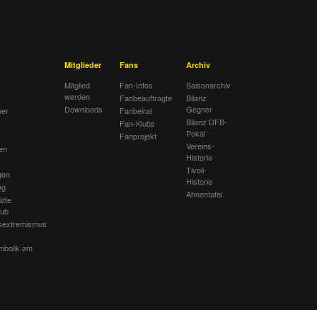
Mitglieder
Fans
Archiv
Mitglied
Fan-Infos
Saisonarchiv
werden
Fanbeauftragte
Bilanz
Downloads
Gegner
her
Fanbeirat
Bilanz DFB-
Fan-Klubs
Pokal
Fanprojekt
Vereins-
en
Historie
Tivoli-
gen
Historie
ng
Ahnentafel
ätte
lub
sextremismus
mbolik am