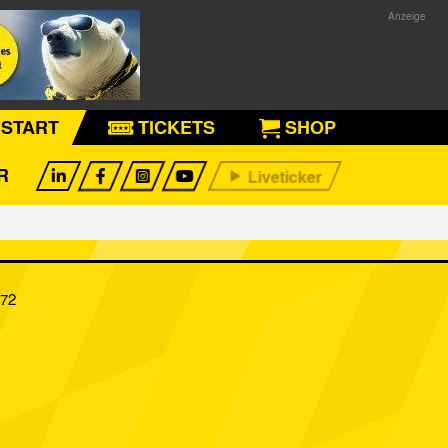
START
TICKETS
SHOP
R
972