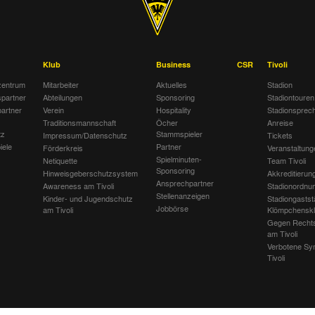
Klub
Business
CSR
Tivoli
entrum
Mitarbeiter
Aktuelles
Stadion
spartner
Abteilungen
Sponsoring
Stadiontouren
artner
Verein
Hospitality
Stadionsprec
Traditionsmannschaft
Öcher
Anreise
tz
Stammspieler
Impressum/Datenschutz
Tickets
iele
Partner
Förderkreis
Veranstaltung
Spielminuten-
Netiquette
Team Tivoli
Sponsoring
Hinweisgeberschutzsystem
Akkreditierun
Ansprechpartner
Awareness am Tivoli
Stadionordnu
Stellenanzeigen
Kinder- und Jugendschutz
Stadiongastst
Jobbörse
am Tivoli
Klömpchensk
Gegen Recht
am Tivoli
Verbotene Sy
Tivoli