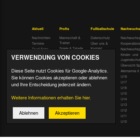
Aktuell
Profis
Fußballschule
Nachwuchs
Nachrichten
Mannschaft &
Datenschutz
Nachwuchsz
Trainer
Termine
Über uns &
Kooperation
Spiele & Tabelle
Kontakt
Tivoli Echo
Nachwuchsp
Statistik
Dauerkarten-
Kinder- und
VERWENDUNG VON COOKIES
Deal
Trainingsplan
Jugendschu
Radiostream
Geburtstage
Übersicht Sp
Diese Seite nutzt Cookies für Google-Analytics.
Alemannia II
U19
Sie können Cookies akzeptieren oder ablehnen
U17
und Ihre Entscheidung jederzeit ändern.
U16
U15
Weitere Informationen erhalten Sie hier.
U14
U13
U12
Ablehnen
Akzeptieren
U11
U10