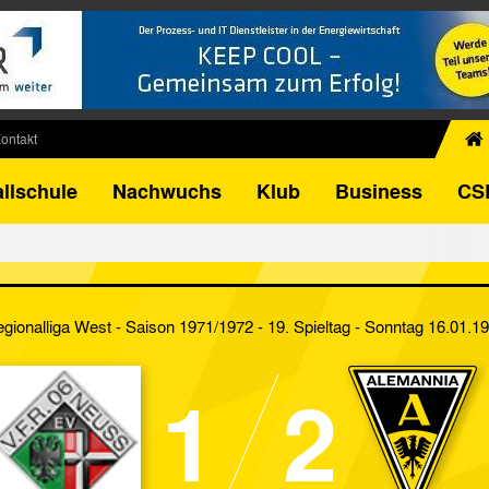
ontakt
chiv
llschule
Nachwuchs
Klub
Business
CS
egner
FB-Pokal
istorie
torie
gionalliga West - Saison 1971/1972 - 19. Spieltag
- Sonntag 16.01.1
el
1
2