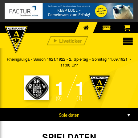
Rheingauliga - Saison 1921/1922 - 2. Spieltag
- Sonntag 11.09.1921 -
11:00 Uhr
1
1
(0)
(1)
Spieldaten
Spielbericht
SPIELDATEN