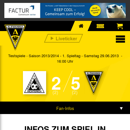
Testspiele - Saison 2013/2014 - 1. Spieltag
- Samstag 29.06.2013 -
16:00 Uhr
2
5
(2)
(2)
Fan-Infos
Spieldaten
INFOS ZUM SPIEL IN