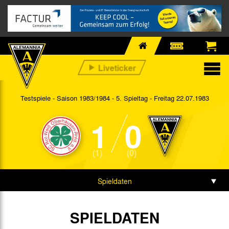
Testspiele - Saison 1983/1984 - 5. Spieltag
- Freitag 22.07.1983
1
0
(1)
(0)
Spieldaten
SPIELDATEN