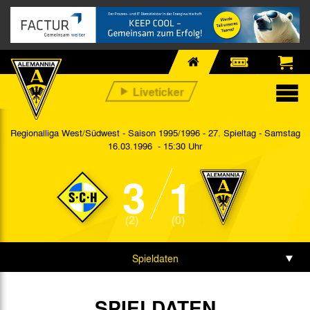
Regionalliga West/Südwest - Saison 1995/1996 - 27. Spieltag
- Samstag
16.03.1996 - 15:30 Uhr
3
1
(2)
(0)
Spieldaten
SPIELDATEN