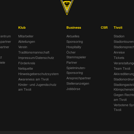
Klub
Business
CSR
Tivoli
entrum
Mitarbeiter
Aktuelles
Stadion
spartner
Abteilungen
Sponsoring
Stadiontouren
artner
Verein
Hospitality
Stadionsprec
Traditionsmannschaft
Öcher
Anreise
tz
Stammspieler
Impressum/Datenschutz
Tickets
iele
Partner
Förderkreis
Veranstaltung
Spielminuten-
Netiquette
Team Tivoli
Sponsoring
Hinweisgeberschutzsystem
Akkreditierun
Ansprechpartner
Awareness am Tivoli
Stadionordnu
Stellenanzeigen
Kinder- und Jugendschutz
Stadiongastst
Jobbörse
am Tivoli
Klömpchensk
Gegen Recht
am Tivoli
Verbotene Sy
Tivoli