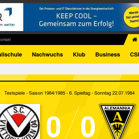
ontakt
chiv
llschule
Nachwuchs
Klub
Business
CS
egner
FB-Pokal
istorie
torie
Testspiele - Saison 1984/1985 - 6. Spieltag
- Sonntag 22.07.1984
el
0
0