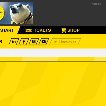
START
TICKETS
SHOP
R