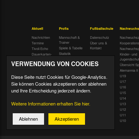
Aktuell
Profis
Fußballschule
Nachwuchs
Nachrichten
Mannschaft &
Datenschutz
Nachwuchsz
Trainer
Termine
Über uns &
Kooperation
Spiele & Tabelle
Kontakt
Tivoli Echo
Nachwuchsp
Statistik
Dauerkarten-
Kinder- und
Deal
Trainingsplan
Jugendschu
VERWENDUNG VON COOKIES
Radiostream
Geburtstage
Übersicht Sp
Alemannia II
U19
Diese Seite nutzt Cookies für Google-Analytics.
U17
Sie können Cookies akzeptieren oder ablehnen
U16
und Ihre Entscheidung jederzeit ändern.
U15
U14
Weitere Informationen erhalten Sie hier.
U13
U12
U11
Ablehnen
Akzeptieren
U10