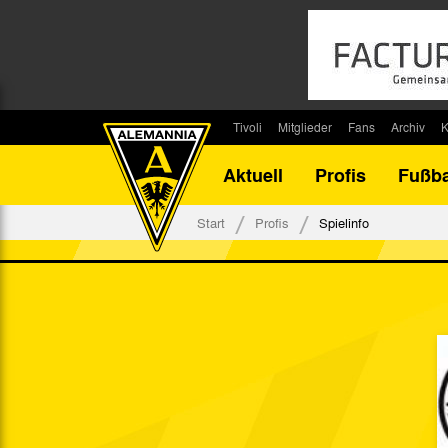
Tivoli
Mitglieder
Fans
Archiv
K
Stadion
Mitglied werden
Fan-Infos
Saisonar
Aktuell
Profis
Fußba
Stadiontouren
Downloads
Fanbeauftragte
Bilanz G
Stadionsprecher
Kontakt
Fanbeirat
Bilanz D
Start
Profis
Spielinfo
Anreise
Fan-Klubs
Vereins-H
Tickets
Fanprojekt
Tivoli-His
Veranstaltungen
Ahnentaf
Team Tivoli
Akkreditierungen
Stadionordnung
Stadiongaststätte Klömpchensklub