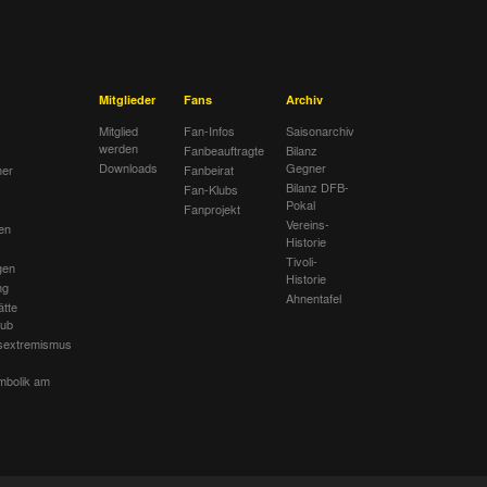
Mitglieder
Fans
Archiv
Mitglied
Fan-Infos
Saisonarchiv
werden
Fanbeauftragte
Bilanz
Downloads
Gegner
her
Fanbeirat
Bilanz DFB-
Fan-Klubs
Pokal
Fanprojekt
Vereins-
en
Historie
Tivoli-
gen
Historie
ng
Ahnentafel
ätte
lub
sextremismus
mbolik am