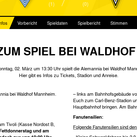
(1)
(0)
nfos
Vorbericht
Spieldaten
Spielbericht
Stimmen
ZUM SPIEL BEI WALDHO
nntag, 02. März um 13:30 Uhr spielt die Alemannia bei Waldhof Man
Hier gibt es Infos zu Tickets, Stadion und Anreise.
annia bei Waldhof Mannheim.
– links am Bahnhofsgebäude vor
Euch zum Carl-Benz-Stadion un
Hauptbahnhof bringen. Am Bahnh
Fanutensilien:
am Tivoli (Kasse Nordost B,
Folgende Fanutensilien sind den
Fettdonnerstag und am