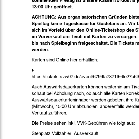
kommenden Freitag ist unsere Kasse Nordost B j
13:00 Uhr geöffnet.
ACHTUNG: Aus organisatorischen Gründen biete
Spieltag keine Tageskasse für Gästefans an. Wir b
sich im Vorfeld über den Online-Ticketshop des
im Vorverkauf am Tivoli mit Karten zu versorgen.
bis nach Spielbeginn freigeschaltet. Die Tickets
werden.
Karten sind Online hier erhältlich:
https://tickets.svw07.de/event/6799fa7371f66fe27c
Auch Auswärtsdauerkarten können weiterhin am Tivol
schaut bei Abholung nach, ob auch alle Karten korre
Auswärtsdauerkarteninhaber werden gebeten, ihre Ka
(Mittwoch), 15:00 Uhr abzuholen, anderenfalls werde
Verkauf zuführen.
Die Preise sehen inkl. VVK-Gebühren wie folgt aus:
Stehplatz Vollzahler: Ausverkauft