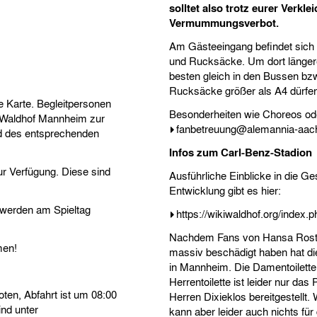
solltet also trotz eurer Verkl
Vermummungsverbot.
Am Gästeeingang befindet sich 
und Rucksäcke. Um dort längere
besten gleich in den Bussen b
Rucksäcke größer als A4 dürfe
 Karte. Begleitpersonen
Besonderheiten wie Choreos ode
lt Waldhof Mannheim zur
fanbetreuung@alemannia-aac
ld des entsprechenden
Infos zum Carl-Benz-Stadion
zur Verfügung. Diese sind
Ausführliche Einblicke in die G
Entwicklung gibt es hier:
r werden am Spieltag
https://wikiwaldhof.org/index.
Nachdem Fans von Hansa Rostoc
men!
massiv beschädigt haben hat di
in Mannheim. Die Damentoiletten
Herrentoilette ist leider nur da
ten, Abfahrt ist um 08:00
Herren Dixieklos bereitgestellt
ind unter
kann aber leider auch nichts f