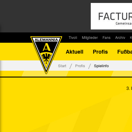
Tivoli
Mitglieder
Fans
Archiv
K
Stadion
Mitglied werden
Fan-Infos
Saisonar
Aktuell
Profis
Fußba
Stadiontouren
Downloads
Fanbeauftragte
Bilanz G
Stadionsprecher
Kontakt
Fanbeirat
Bilanz D
Start
Profis
Spielinfo
Anreise
Fan-Klubs
Vereins-H
Tickets
Fanprojekt
Tivoli-His
3.
Veranstaltungen
Ahnentaf
Team Tivoli
Akkreditierungen
Stadionordnung
Stadiongaststätte Klömpchensklub