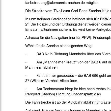
fanbetreuung@alemannia-aachen.de möglich.
Die Strecke vom Tivoli zum Carl-Benz-Stadion ist je
In unmittelbarer Stadionnähe befindet sich
für PKW
2“. Die Polizei und der Ordnungsdienst werden dies
Einsatzmaßnahmen sichern. Es wird keine Parkgebü
Adresse für die Navigation (nur für PKW): Friedens
Wählt für die Anreise bitte folgenden Weg:
- BAB 67 in Richtung Mannheim über das Viernh
- Am „Mannheimer Kreuz“ von der BAB 6 auf di
Mannheim abfahren
- Fahrt immer geradeaus – die BAB 656 geht am O
37 (Wilhelm-Varnholt-Allee) über.
- Am Technoseum biegt Ihr bitte nach rechts in 
Parkplatz Stadion) Richtung Friedensplatz 2 ab
Die Fahrstrecke ist ab der Autobahnabfahrt für Gäst
Aufgrund diverser Veranstaltungen in Mannheim (u.