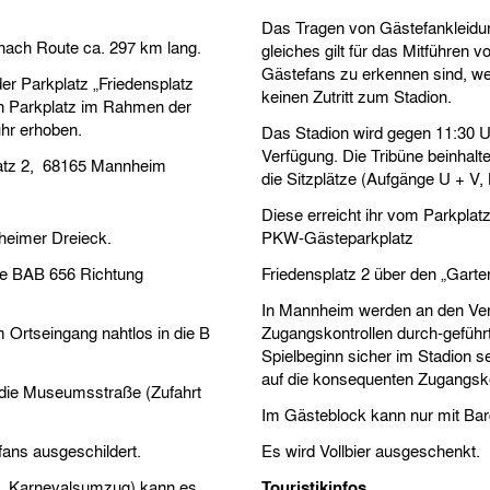
Das Tragen von Gästefankleidun
 nach Route ca. 297 km lang.
gleiches gilt für das Mitführen v
Gästefans zu erkennen sind, we
der Parkplatz „Friedensplatz
keinen Zutritt zum Stadion.
en Parkplatz im Rahmen der
hr erhoben.
Das Stadion wird gegen 11:30 Uh
Verfügung. Die Tribüne beinhalt
platz 2, 68165 Mannheim
die Sitzplätze (Aufgänge U + V, 
Diese erreicht ihr vom Parkpla
eimer Dreieck.
PKW-Gästeparkplatz
e BAB 656 Richtung
Friedensplatz 2 über den „Gart
In Mannheim werden an den Vere
rtseingang nahtlos in die B
Zugangskontrollen durch-geführt.
Spielbeginn sicher im Stadion se
auf die konsequenten Zugangsko
die Museumsstraße (Zufahrt
Im Gästeblock kann nur mit Bar
efans ausgeschildert.
Es wird Vollbier ausgeschenkt.
 a. Karnevalsumzug) kann es
Touristikinfos