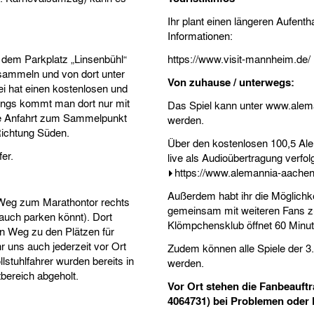
Ihr plant einen längeren Aufenth
Informationen:
f dem Parkplatz „Linsenbühl“
https://www.visit-mannheim.de/
sammeln und von dort unter
Von zuhause / unterwegs:
ei hat einen kostenlosen und
dings kommt man dort nur mit
Das Spiel kann unter www.aleman
 die Anfahrt zum Sammelpunkt
werden.
Richtung Süden.
Über den kostenlosen 100,5 Ale
er.
live als Audioübertragung verfo
https://www.alemannia-aachen.
Außerdem habt ihr die Möglichk
n Weg zum Marathontor rechts
gemeinsam mit weiteren Fans zu v
auch parken könnt). Dort
Klömpchensklub öffnet 60 Minute
en Weg zu den Plätzen für
r uns auch jederzeit vor Ort
Zudem können alle Spiele der 3
stuhlfahrer wurden bereits in
werden.
ereich abgeholt.
Vor Ort stehen die Fanbeauft
4064731) bei Problemen oder 