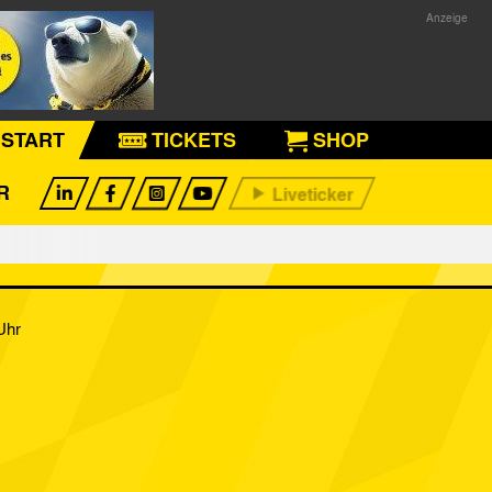
START
TICKETS
SHOP
R
Uhr