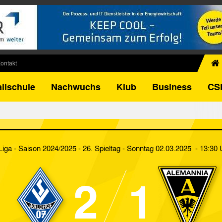
ontakt
chiv
llschule
Nachwuchs
Klub
Business
CS
egner
FB-Pokal
istorie
torie
 Liga - Saison 2024/2025 - 26. Spieltag
- Sonntag 02.03.2025 - 13:30 
el
2
1