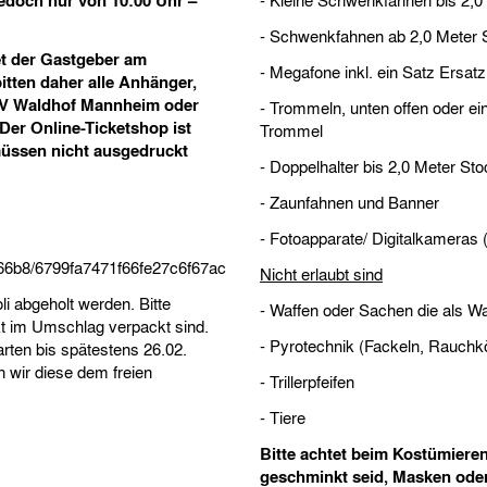
edoch nur von 10:00 Uhr –
- Kleine Schwenkfahnen bis 2,0 
- Schwenkfahnen ab 2,0 Meter 
t der Gastgeber am
- Megafone inkl. ein Satz Ersat
itten daher alle Anhänger,
 SV Waldhof Mannheim oder
- Trommeln, unten offen oder ei
 Der Online-Ticketshop ist
Trommel
 müssen nicht ausgedruckt
- Doppelhalter bis 2,0 Meter Sto
- Zaunfahnen und Banner
- Fotoapparate/ Digitalkameras 
6f66b8/6799fa7471f66fe27c6f67ac
Nicht erlaubt sind
i abgeholt werden. Bitte
- Waffen oder Sachen die als 
kt im Umschlag verpackt sind.
- Pyrotechnik (Fackeln, Rauchk
rten bis spätestens 26.02.
n wir diese dem freien
- Trillerpfeifen
- Tiere
Bitte achtet beim Kostümieren
geschminkt seid, Masken oder 