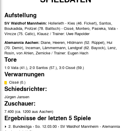
Aufstellung
SV Waldhof Mannheim:
Hollerieth - Kies (46. Fickert), Santos,
Boukadida, Protzel (78. Balitsch) - Cissé, Montero, Pasieka, Vata -
Vincze (75. Catic), Klausz / Trainer: Uwe Rapolder
Alemannia Aachen:
Diane, Heeren, Hildmann (52. Rüppel), Hui
(70. Demir), Inceman, Lämmermann, Landgraf (62. Bayock), Lenz,
Rosin, von Ahlen, Zernicke / Trainer: Eugen Hach
Tore
1:0 Vata (41.), 2:0 Santos (57.), 3:0 Cissé (59.)
Verwarnungen
Cissé (0.)
Schiedsrichter:
Jürgen Jansen
Zuschauer:
7.400 (ca. 1200 aus Aachen)
Ergebnisse der letzten 5 Spiele
2. Bundesliga › So. 12.03.00 › SV Waldhof Mannheim - Alemannia