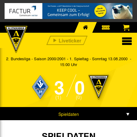
2. Bundesliga - Saison 2000/2001 - 1. Spieltag
- Sonntag 13.08.2000 -
15:00 Uhr
3
0
(1)
(0)
Spieldaten
SPIELDATEN