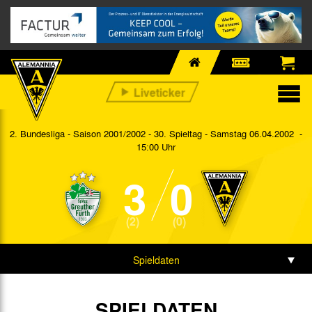
2. Bundesliga - Saison 2001/2002 - 30. Spieltag
- Samstag 06.04.2002 -
15:00 Uhr
3
0
(2)
(0)
Spieldaten
SPIELDATEN