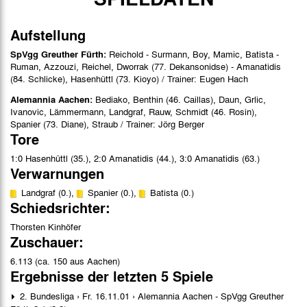
Aufstellung
SpVgg Greuther Fürth:
Reichold - Surmann, Boy, Mamic, Batista -
Ruman, Azzouzi, Reichel, Dworrak (77. Dekansonidse) - Amanatidis
(84. Schlicke), Hasenhüttl (73. Kioyo) / Trainer: Eugen Hach
Alemannia Aachen:
Bediako, Benthin (46. Caillas), Daun, Grlic,
Ivanovic, Lämmermann, Landgraf, Rauw, Schmidt (46. Rosin),
Spanier (73. Diane), Straub / Trainer: Jörg Berger
Tore
1:0 Hasenhüttl (35.), 2:0 Amanatidis (44.), 3:0 Amanatidis (63.)
Verwarnungen
Landgraf (0.),
Spanier (0.),
Batista (0.)
Schiedsrichter:
Thorsten Kinhöfer
Zuschauer:
6.113 (ca. 150 aus Aachen)
Ergebnisse der letzten 5 Spiele
2. Bundesliga › Fr. 16.11.01 › Alemannia Aachen - SpVgg Greuther