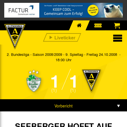
2. Bundesliga - Saison 2008/2009 - 9. Spieltag
- Freitag 24.10.2008 -
18:00 Uhr
1
1
(1)
(1)
Vorbericht
Spieldaten
SEEBERGER HOFFT AUF