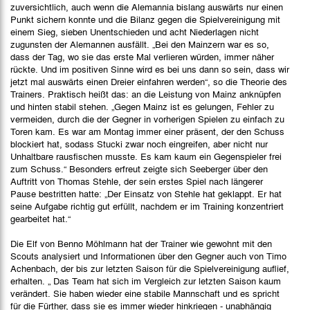
zuversichtlich, auch wenn die Alemannia bislang auswärts nur einen
Punkt sichern konnte und die Bilanz gegen die Spielvereinigung mit
einem Sieg, sieben Unentschieden und acht Niederlagen nicht
zugunsten der Alemannen ausfällt. „Bei den Mainzern war es so,
dass der Tag, wo sie das erste Mal verlieren würden, immer näher
rückte. Und im positiven Sinne wird es bei uns dann so sein, dass wir
jetzt mal auswärts einen Dreier einfahren werden“, so die Theorie des
Trainers. Praktisch heißt das: an die Leistung von Mainz anknüpfen
und hinten stabil stehen. „Gegen Mainz ist es gelungen, Fehler zu
vermeiden, durch die der Gegner in vorherigen Spielen zu einfach zu
Toren kam. Es war am Montag immer einer präsent, der den Schuss
blockiert hat, sodass Stucki zwar noch eingreifen, aber nicht nur
Unhaltbare rausfischen musste. Es kam kaum ein Gegenspieler frei
zum Schuss.“ Besonders erfreut zeigte sich Seeberger über den
Auftritt von Thomas Stehle, der sein erstes Spiel nach längerer
Pause bestritten hatte: „Der Einsatz von Stehle hat geklappt. Er hat
seine Aufgabe richtig gut erfüllt, nachdem er im Training konzentriert
gearbeitet hat.“
Die Elf von Benno Möhlmann hat der Trainer wie gewohnt mit den
Scouts analysiert und Informationen über den Gegner auch von Timo
Achenbach, der bis zur letzten Saison für die Spielvereinigung auflief,
erhalten. „ Das Team hat sich im Vergleich zur letzten Saison kaum
verändert. Sie haben wieder eine stabile Mannschaft und es spricht
für die Fürther, dass sie es immer wieder hinkriegen - unabhängig