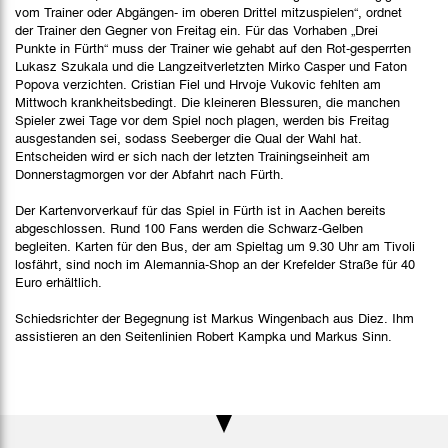
vom Trainer oder Abgängen- im oberen Drittel mitzuspielen“, ordnet
der Trainer den Gegner von Freitag ein. Für das Vorhaben „Drei
Punkte in Fürth“ muss der Trainer wie gehabt auf den Rot-gesperrten
Lukasz Szukala und die Langzeitverletzten Mirko Casper und Faton
Popova verzichten. Cristian Fiel und Hrvoje Vukovic fehlten am
Mittwoch krankheitsbedingt. Die kleineren Blessuren, die manchen
Spieler zwei Tage vor dem Spiel noch plagen, werden bis Freitag
ausgestanden sei, sodass Seeberger die Qual der Wahl hat.
Entscheiden wird er sich nach der letzten Trainingseinheit am
Donnerstagmorgen vor der Abfahrt nach Fürth.
Der Kartenvorverkauf für das Spiel in Fürth ist in Aachen bereits
abgeschlossen. Rund 100 Fans werden die Schwarz-Gelben
begleiten. Karten für den Bus, der am Spieltag um 9.30 Uhr am Tivoli
losfährt, sind noch im Alemannia-Shop an der Krefelder Straße für 40
Euro erhältlich.
Schiedsrichter der Begegnung ist Markus Wingenbach aus Diez. Ihm
assistieren an den Seitenlinien Robert Kampka und Markus Sinn.