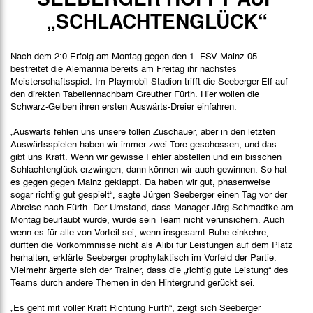
Spielbericht
„SCHLACHTENGLÜCK“
Stimmen
Nach dem 2:0-Erfolg am Montag gegen den 1. FSV Mainz 05
Bilder
bestreitet die Alemannia bereits am Freitag ihr nächstes
Meisterschaftsspiel. Im Playmobil-Stadion trifft die Seeberger-Elf auf
den direkten Tabellennachbarn Greuther Fürth. Hier wollen die
Schwarz-Gelben ihren ersten Auswärts-Dreier einfahren.
„Auswärts fehlen uns unsere tollen Zuschauer, aber in den letzten
Auswärtsspielen haben wir immer zwei Tore geschossen, und das
gibt uns Kraft. Wenn wir gewisse Fehler abstellen und ein bisschen
Schlachtenglück erzwingen, dann können wir auch gewinnen. So hat
es gegen gegen Mainz geklappt. Da haben wir gut, phasenweise
sogar richtig gut gespielt“, sagte Jürgen Seeberger einen Tag vor der
Abreise nach Fürth. Der Umstand, dass Manager Jörg Schmadtke am
Montag beurlaubt wurde, würde sein Team nicht verunsichern. Auch
wenn es für alle von Vorteil sei, wenn insgesamt Ruhe einkehre,
dürften die Vorkommnisse nicht als Alibi für Leistungen auf dem Platz
herhalten, erklärte Seeberger prophylaktisch im Vorfeld der Partie.
Vielmehr ärgerte sich der Trainer, dass die „richtig gute Leistung“ des
Teams durch andere Themen in den Hintergrund gerückt sei.
„Es geht mit voller Kraft Richtung Fürth“, zeigt sich Seeberger