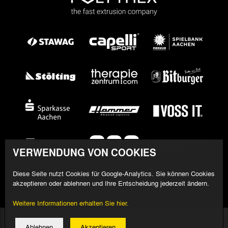
VERWENDUNG VON COOKIES
Diese Seite nutzt Cookies für Google-Analytics. Sie können Cookies
akzeptieren oder ablehnen und Ihre Entscheidung jederzeit ändern.
Weitere Informationen erhalten Sie hier.
© 2026 Alemannia Aachen - Alle Rechte vorbehalten
Ablehnen
Akzeptieren