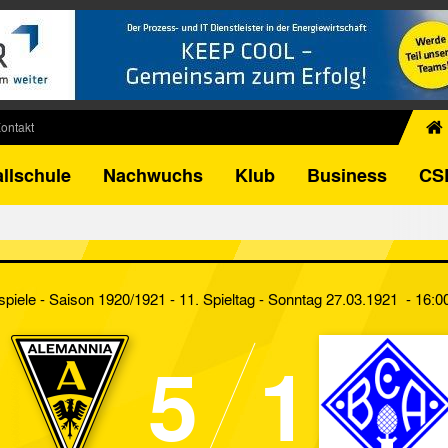
ontakt
chiv
llschule
Nachwuchs
Klub
Business
CS
egner
FB-Pokal
istorie
torie
spiele - Saison 1920/1921 - 11. Spieltag
- Sonntag 27.03.1921 - 16:0
el
5
1