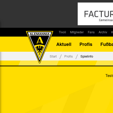
Tivoli
Mitglieder
Fans
Archiv
K
Stadion
Mitglied werden
Fan-Infos
Saisonar
Aktuell
Profis
Fußba
Stadiontouren
Downloads
Fanbeauftragte
Bilanz G
Stadionsprecher
Kontakt
Fanbeirat
Bilanz D
Start
Profis
Spielinfo
Anreise
Fan-Klubs
Vereins-H
Tickets
Fanprojekt
Tivoli-His
Test
Veranstaltungen
Ahnentaf
Team Tivoli
Akkreditierungen
Stadionordnung
Stadiongaststätte Klömpchensklub