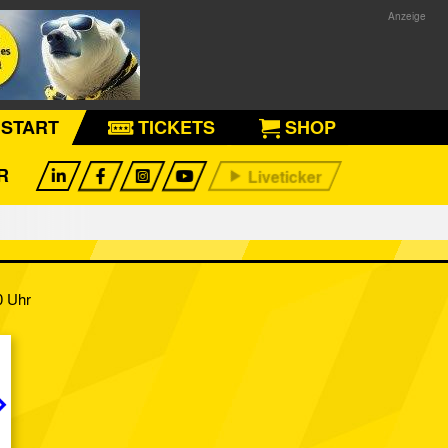
START
TICKETS
SHOP
R
0 Uhr