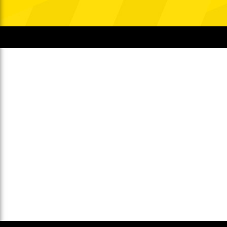
Gegen Rechtsextremismus am Tivoli
Verbotene Symbolik am Tivoli