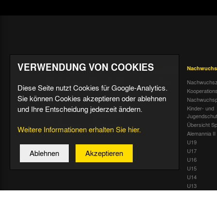
VERWENDUNG VON COOKIES
Aktuell
Profis
Fußballschule
Nachwuchs
Nachrichten
Mannschaft &
Datenschutz
Nachwuchsz
Diese Seite nutzt Cookies für Google-Analytics.
Trainer
Termine
Über uns &
Kooperation
Sie können Cookies akzeptieren oder ablehnen
Spiele & Tabelle
Kontakt
Tivoli Echo
Nachwuchsp
Statistik
und Ihre Entscheidung jederzeit ändern.
Dauerkarten-
Kinder- und
Deal
Trainingsplan
Jugendschu
Radiostream
Geburtstage
Übersicht Sp
Weitere Informationen erhalten Sie hier.
Alemannia II
U19
U17
Ablehnen
Akzeptieren
U16
U15
U14
U13
U12
U11
U10