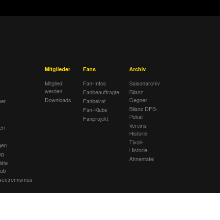
Mitglieder
Fans
Archiv
Mitglied
Fan-Infos
Saisonarchiv
werden
Fanbeauftragte
Bilanz
Downloads
Gegner
her
Fanbeirat
Bilanz DFB-
Fan-Klubs
Pokal
Fanprojekt
Vereins-
en
Historie
Tivoli-
gen
Historie
ng
Ahnentafel
ätte
lub
sextremismus
mbolik am