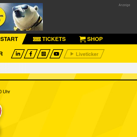
START
TICKETS
SHOP
R
0 Uhr