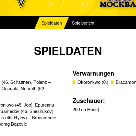
(0)
(1)
Spieldaten
Spielbericht
SPIELDATEN
Verwarnungen
(46. Schattner), Polenz –
Okoronkwo (0.),
Bracamont
– Oussalé, Nemeth (62.
Zuschauer:
ronkwo (46. Jop), Epureanu
200 (in Rees)
 – Samedov (46. Sheshukov),
kis (46. Rylov) – Bracamonte
(46. Marenich), Jakubko (46. Golyshev) / Trainer: Miodrag Bozovic