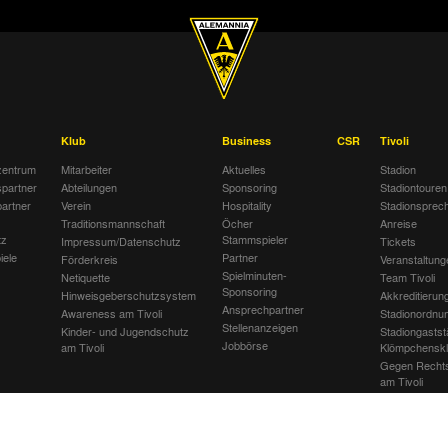
Klub
Business
CSR
Tivoli
entrum
Mitarbeiter
Aktuelles
Stadion
spartner
Abteilungen
Sponsoring
Stadiontouren
artner
Verein
Hospitality
Stadionsprec
Traditionsmannschaft
Öcher
Anreise
tz
Stammspieler
Impressum/Datenschutz
Tickets
iele
Partner
Förderkreis
Veranstaltung
Spielminuten-
Netiquette
Team Tivoli
Sponsoring
Hinweisgeberschutzsystem
Akkreditierun
Ansprechpartner
Awareness am Tivoli
Stadionordnu
Stellenanzeigen
Kinder- und Jugendschutz
Stadiongastst
Jobbörse
am Tivoli
Klömpchensk
Gegen Recht
am Tivoli
Verbotene Sy
Tivoli