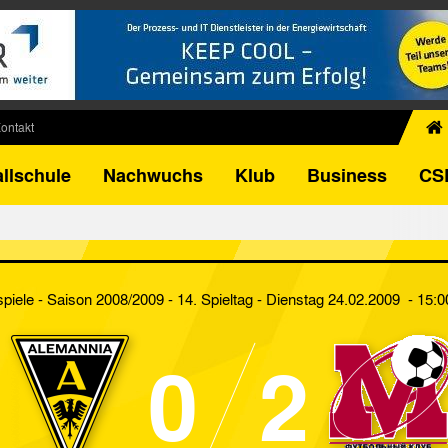
ontakt
chiv
llschule
Nachwuchs
Klub
Business
CS
egner
FB-Pokal
istorie
torie
spiele - Saison 2008/2009 - 14. Spieltag
- Dienstag 24.02.2009 - 15:0
el
0
2