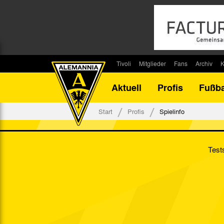
Tivoli
Mitglieder
Fans
Archiv
K
Stadion
Mitglied werden
Fan-Infos
Saisonar
Aktuell
Profis
Fußba
Stadiontouren
Downloads
Fanbeauftragte
Bilanz G
Stadionsprecher
Kontakt
Fanbeirat
Bilanz D
Start
Profis
Spielinfo
Anreise
Fan-Klubs
Vereins-H
Tickets
Fanprojekt
Tivoli-His
Test
Veranstaltungen
Ahnentaf
Team Tivoli
Akkreditierungen
Stadionordnung
Stadiongaststätte Klömpchensklub