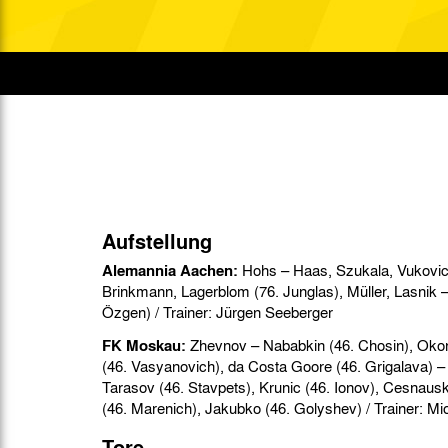
Gegen Rechtsextremismus am Tivoli
Verbotene Symbolik am Tivoli
Aufstellung
Alemannia Aachen:
Hohs – Haas, Szukala, Vukovic 
Brinkmann, Lagerblom (76. Junglas), Müller, Lasnik 
Özgen) / Trainer: Jürgen Seeberger
FK Moskau:
Zhevnov – Nababkin (46. Chosin), Oko
(46. Vasyanovich), da Costa Goore (46. Grigalava)
Tarasov (46. Stavpets), Krunic (46. Ionov), Cesnaus
Tore