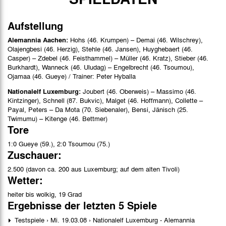
Bilder
Aufstellung
Alemannia Aachen:
Hohs (46. Krumpen) – Demai (46. Wilschrey),
Olajengbesi (46. Herzig), Stehle (46. Jansen), Huyghebaert (46.
Casper) – Zdebel (46. Feisthammel) – Müller (46. Kratz), Stieber (46.
Burkhardt), Wanneck (46. Uludag) – Engelbrecht (46. Tsoumou),
Ojamaa (46. Gueye) / Trainer: Peter Hyballa
Nationalelf Luxemburg:
Joubert (46. Oberweis) – Massimo (46.
Kintzinger), Schnell (87. Bukvic), Malget (46. Hoffmann), Collette –
Payal, Peters – Da Mota (70. Siebenaler), Bensi, Jänisch (25.
Twimumu) – Kitenge (46. Bettmer)
Tore
1:0 Gueye (59.), 2:0 Tsoumou (75.)
Zuschauer:
2.500 (davon ca. 200 aus Luxemburg; auf dem alten Tivoli)
Wetter:
heiter bis wolkig, 19 Grad
Ergebnisse der letzten 5 Spiele
Testspiele › Mi. 19.03.08 › Nationalelf Luxemburg - Alemannia