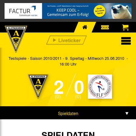
Testspiele - Saison 2010/2011 - 9. Spieltag
- Mittwoch 25.08.2010 -
16:00 Uhr
2
0
(0)
(0)
Spieldaten
Spielbericht
SPIELDATEN