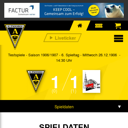
Testspiele - Saison 1906/1907 - 6. Spieltag
- Mittwoch 26.12.1906 -
14:30 Uhr
1
1
(0)
(1)
Spieldaten
Spielbericht
SPIELDATEN