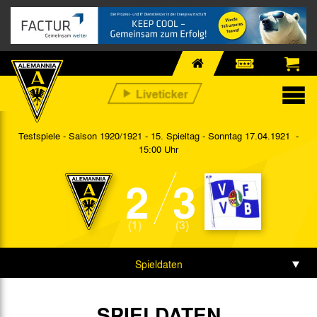
Testspiele - Saison 1920/1921 - 15. Spieltag
- Sonntag 17.04.1921 -
15:00 Uhr
2
3
(1)
(3)
Spieldaten
Spielbericht
SPIELDATEN