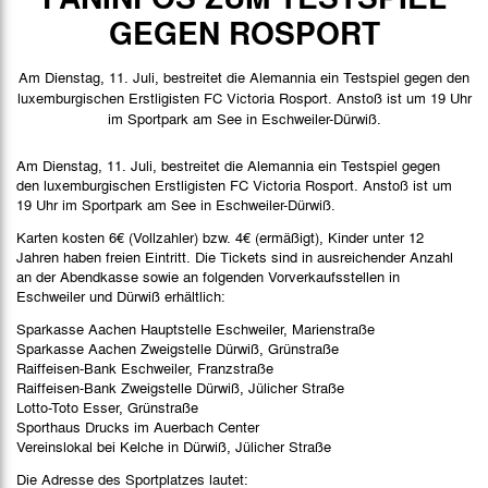
Spielbericht
GEGEN ROSPORT
Bilder
Am Dienstag, 11. Juli, bestreitet die Alemannia ein Testspiel gegen den
luxemburgischen Erstligisten FC Victoria Rosport. Anstoß ist um 19 Uhr
im Sportpark am See in Eschweiler-Dürwiß.
Am Dienstag, 11. Juli, bestreitet die Alemannia ein Testspiel gegen
den luxemburgischen Erstligisten FC Victoria Rosport. Anstoß ist um
19 Uhr im Sportpark am See in Eschweiler-Dürwiß.
Karten kosten 6€ (Vollzahler) bzw. 4€ (ermäßigt), Kinder unter 12
Jahren haben freien Eintritt. Die Tickets sind in ausreichender Anzahl
an der Abendkasse sowie an folgenden Vorverkaufsstellen in
Eschweiler und Dürwiß erhältlich:
Sparkasse Aachen Hauptstelle Eschweiler, Marienstraße
Sparkasse Aachen Zweigstelle Dürwiß, Grünstraße
Raiffeisen-Bank Eschweiler, Franzstraße
Raiffeisen-Bank Zweigstelle Dürwiß, Jülicher Straße
Lotto-Toto Esser, Grünstraße
Sporthaus Drucks im Auerbach Center
Vereinslokal bei Kelche in Dürwiß, Jülicher Straße
Die Adresse des Sportplatzes lautet: