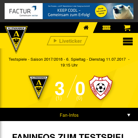
Testspiele - Saison 2017/2018 - 6. Spieltag
- Dienstag 11.07.2017 -
19:15 Uhr
3
0
(1)
(0)
Fan-Infos
Spieldaten
FANINFOS ZUM TESTSPIEL