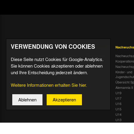
VERWENDUNG VON COOKIES
Aktuell
Profis
Fußballschule
Nachwuchs
Nachrichten
Mannschaft &
Datenschutz
Nachwuchsz
Diese Seite nutzt Cookies für Google-Analytics.
Trainer
Termine
Über uns &
Kooperation
Sie können Cookies akzeptieren oder ablehnen
Spiele & Tabelle
Kontakt
Tivoli Echo
Nachwuchsp
Statistik
und Ihre Entscheidung jederzeit ändern.
Dauerkarten-
Kinder- und
Deal
Trainingsplan
Jugendschu
Radiostream
Geburtstage
Übersicht Sp
Weitere Informationen erhalten Sie hier.
Alemannia II
U19
U17
Ablehnen
Akzeptieren
U16
U15
U14
U13
U12
U11