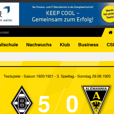
ontakt
chiv
llschule
Nachwuchs
Klub
Business
CS
egner
FB-Pokal
istorie
torie
Testspiele - Saison 1920/1921 - 3. Spieltag
- Sonntag 29.08.1920
el
5
0