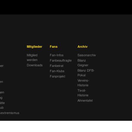
Mitglieder
Fans
Archiv
Mitglied
Fan-Infos
Saisonarchiv
werden
Fanbeauftragte
Bilanz
Downloads
Gegner
her
Fanbeirat
Bilanz DFB-
Fan-Klubs
Pokal
Fanprojekt
Vereins-
en
Historie
Tivoli-
gen
Historie
ng
Ahnentafel
ätte
lub
sextremismus
mbolik am