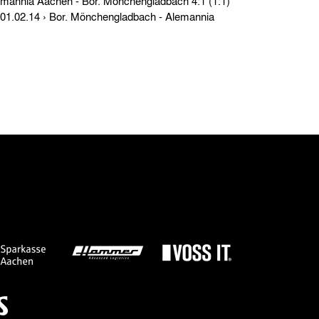
Testspiele › So. 25.05.19 › Alemannia Aachen - Bor. Mönchengladbach 4:1 (1:1)