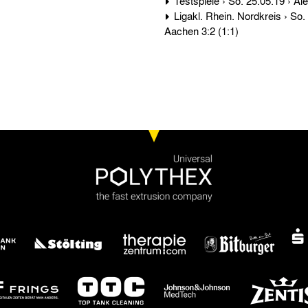
Ligakl. Rhein. Nordkreis › So. 01.02.14 › Bor. Mönchengladbach - Alemannia
Aachen 3:2 (1:1)