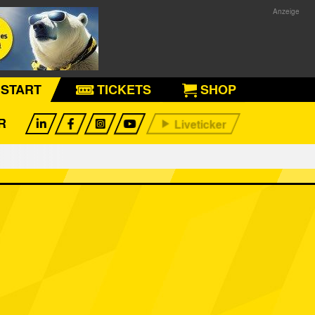
START
TICKETS
SHOP
R