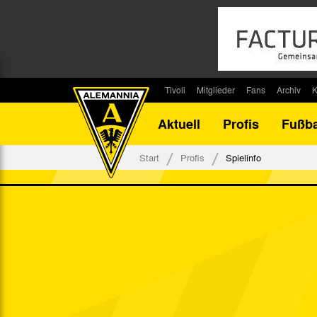
Tivoli
Mitglieder
Fans
Archiv
K
Stadion
Mitglied werden
Fan-Infos
Saisonar
Aktuell
Profis
Fußba
Stadiontouren
Downloads
Fanbeauftragte
Bilanz G
Stadionsprecher
Kontakt
Fanbeirat
Bilanz D
Start
Profis
Spielinfo
Anreise
Fan-Klubs
Vereins-H
Tickets
Fanprojekt
Tivoli-His
Veranstaltungen
Ahnentaf
Team Tivoli
Akkreditierungen
Stadionordnung
Stadiongaststätte Klömpchensklub