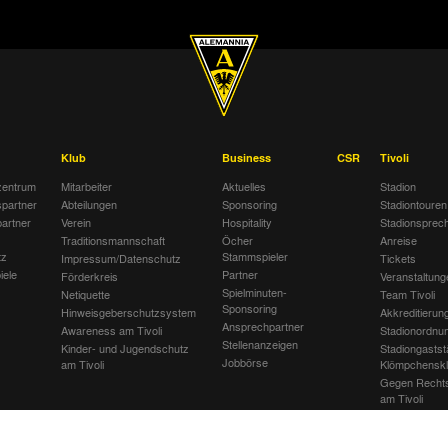
Klub
Business
CSR
Tivoli
entrum
Mitarbeiter
Aktuelles
Stadion
spartner
Abteilungen
Sponsoring
Stadiontouren
artner
Verein
Hospitality
Stadionsprec
Traditionsmannschaft
Öcher
Anreise
tz
Stammspieler
Impressum/Datenschutz
Tickets
iele
Partner
Förderkreis
Veranstaltung
Spielminuten-
Netiquette
Team Tivoli
Sponsoring
Hinweisgeberschutzsystem
Akkreditierun
Ansprechpartner
Awareness am Tivoli
Stadionordnu
Stellenanzeigen
Kinder- und Jugendschutz
Stadiongastst
Jobbörse
am Tivoli
Klömpchensk
Gegen Recht
am Tivoli
Verbotene Sy
Tivoli