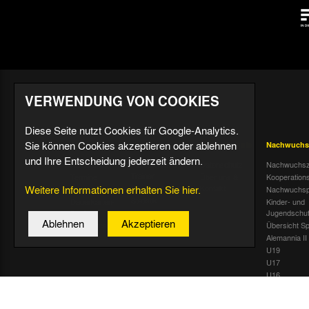
VERWENDUNG VON COOKIES
Diese Seite nutzt Cookies für Google-Analytics.
Sie können Cookies akzeptieren oder ablehnen
Aktuell
Profis
Fußballschule
Nachwuchs
und Ihre Entscheidung jederzeit ändern.
Nachrichten
Mannschaft &
Datenschutz
Nachwuchsz
Trainer
Termine
Über uns &
Kooperation
Weitere Informationen erhalten Sie hier.
Spiele & Tabelle
Kontakt
Tivoli Echo
Nachwuchsp
Statistik
Dauerkarten-
Kinder- und
Deal
Trainingsplan
Jugendschu
Ablehnen
Akzeptieren
Radiostream
Geburtstage
Übersicht Sp
Alemannia II
U19
U17
U16
U15
U14