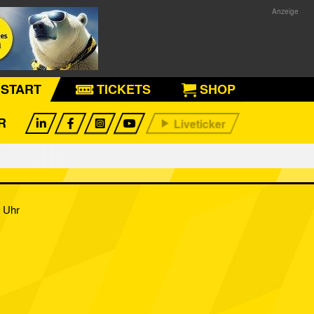
START
TICKETS
SHOP
R
0 Uhr