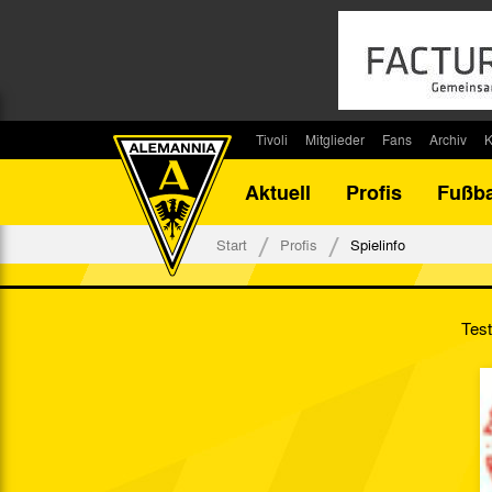
Tivoli
Mitglieder
Fans
Archiv
K
Stadion
Mitglied werden
Fan-Infos
Saisonar
Aktuell
Profis
Fußba
Stadiontouren
Downloads
Fanbeauftragte
Bilanz G
Stadionsprecher
Kontakt
Fanbeirat
Bilanz D
Start
Profis
Spielinfo
Anreise
Fan-Klubs
Vereins-H
Tickets
Fanprojekt
Tivoli-His
Test
Veranstaltungen
Ahnentaf
Team Tivoli
Akkreditierungen
Stadionordnung
Stadiongaststätte Klömpchensklub