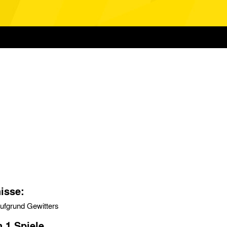
isse:
aufgrund Gewitters
n 1 Spiele