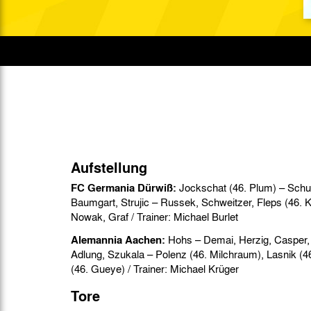
Gegen Rechtsextremismus am Tivoli
Verbotene Symbolik am Tivoli
Aufstellung
FC Germania Dürwiß:
Jockschat (46. Plum) – Sch
Baumgart, Strujic – Russek, Schweitzer, Fleps (46. K
Nowak, Graf / Trainer: Michael Burlet
Alemannia Aachen:
Hohs – Demai, Herzig, Casper, 
Adlung, Szukala – Polenz (46. Milchraum), Lasnik (
(46. Gueye) / Trainer: Michael Krüger
Tore