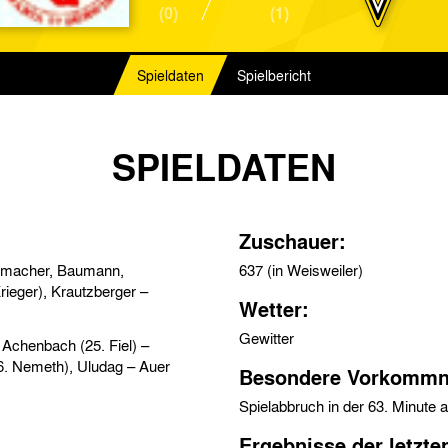
(0)
(1)
Spieldaten
Spielbericht
SPIELDATEN
Zuschauer:
umacher, Baumann,
637 (in Weisweiler)
rieger), Krautzberger –
Wetter:
Gewitter
Achenbach (25. Fiel) –
46. Nemeth), Uludag – Auer
Besondere Vorkommn
Spielabbruch in der 63. Minute 
Ergebnisse der letzte