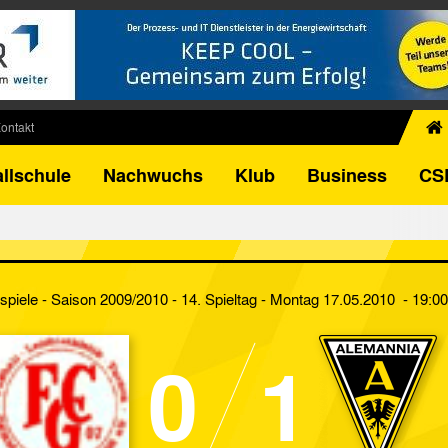
ontakt
chiv
llschule
Nachwuchs
Klub
Business
CS
egner
FB-Pokal
istorie
torie
spiele - Saison 2009/2010 - 14. Spieltag
- Montag 17.05.2010 - 19:0
el
0
1