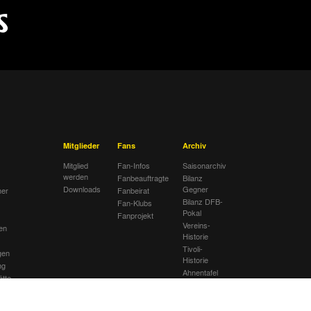
Mitglieder
Fans
Archiv
Mitglied
Fan-Infos
Saisonarchiv
werden
Fanbeauftragte
Bilanz
Downloads
Gegner
her
Fanbeirat
Bilanz DFB-
Fan-Klubs
Pokal
Fanprojekt
Vereins-
en
Historie
Tivoli-
gen
Historie
ng
Ahnentafel
ätte
lub
sextremismus