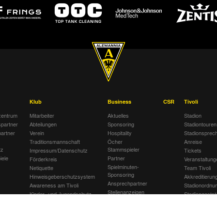
Klub
Business
CSR
Tivoli
entrum
Mitarbeiter
Aktuelles
Stadion
spartner
Abteilungen
Sponsoring
Stadiontouren
artner
Verein
Hospitality
Stadionsprec
Traditionsmannschaft
Öcher
Anreise
tz
Stammspieler
Impressum/Datenschutz
Tickets
iele
Partner
Förderkreis
Veranstaltung
Spielminuten-
Netiquette
Team Tivoli
Sponsoring
Hinweisgeberschutzsystem
Akkreditierun
Ansprechpartner
Awareness am Tivoli
Stadionordnu
Stellenanzeigen
Kinder- und Jugendschutz
Stadiongastst
Jobbörse
am Tivoli
Klömpchensk
Gegen Recht