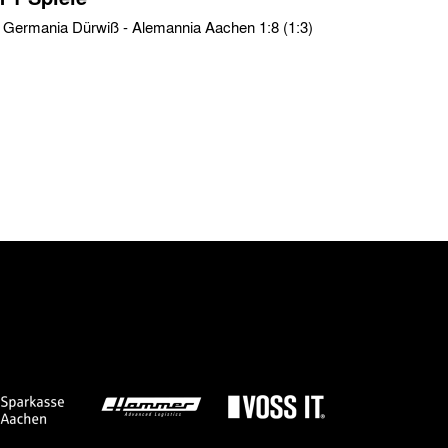
Testspiele › Sa. 14.07.07 › FC Germania Dürwiß - Alemannia Aachen 1:8 (1:3)