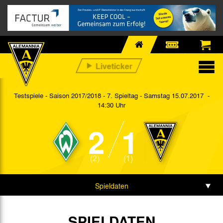
Testspiele - Saison 2017/2018 - 7. Spieltag
- Samstag 15.07.2017 -
14:30 Uhr
2
1
(2)
(1)
Spieldaten
Spielbericht
SPIELDATEN