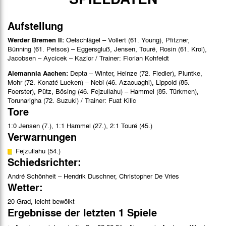
Aufstellung
Werder Bremen II:
Oelschlägel – Vollert (61. Young), Pfitzner,
Bünning (61. Petsos) – Eggersgluß, Jensen, Touré, Rosin (61. Krol),
Jacobsen – Aycicek – Kazior / Trainer: Florian Kohfeldt
Alemannia Aachen:
Depta – Winter, Heinze (72. Fiedler), Pluntke,
Mohr (72. Konaté Lueken) – Nebi (46. Azaouaghi), Lippold (85.
Foerster), Pütz, Bösing (46. Fejzullahu) – Hammel (85. Türkmen),
Torunarigha (72. Suzuki) / Trainer: Fuat Kilic
Tore
1:0 Jensen (7.), 1:1 Hammel (27.), 2:1 Touré (45.)
Verwarnungen
Fejzullahu (54.)
Schiedsrichter:
André Schönheit – Hendrik Duschner, Christopher De Vries
Wetter:
20 Grad, leicht bewölkt
Ergebnisse der letzten 1 Spiele