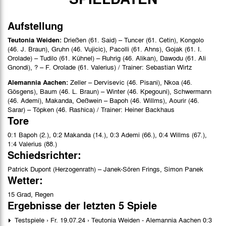
Aufstellung
Teutonia Weiden:
Drießen (61. Said) – Tuncer (61. Cetin), Kongolo
(46. J. Braun), Gruhn (46. Vujicic), Pacolli (61. Ahns), Gojak (61. I.
Orolade) – Tudilo (61. Kühnel) – Ruhrig (46. Alikan), Dawodu (61. Ali
Gnondi), ? – F. Orolade (61. Valerius) / Trainer: Sebastian Wirtz
Alemannia Aachen:
Zeller – Dervisevic (46. Pisani), Nkoa (46.
Gösgens), Baum (46. L. Braun) – Winter (46. Kpegouni), Schwermann
(46. Ademi), Makanda, Oeßwein – Bapoh (46. Willms), Aourir (46.
Sarar) – Töpken (46. Rashica) / Trainer: Heiner Backhaus
Tore
0:1 Bapoh (2.), 0:2 Makanda (14.), 0:3 Ademi (66.), 0:4 Willms (67.),
1:4 Valerius (88.)
Schiedsrichter:
Patrick Dupont (Herzogenrath) – Janek-Sören Frings, Simon Panek
Wetter:
15 Grad, Regen
Ergebnisse der letzten 5 Spiele
Testspiele › Fr. 19.07.24 › Teutonia Weiden - Alemannia Aachen 0:3