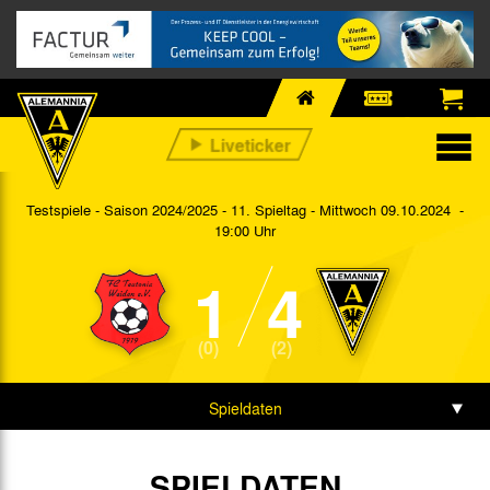
Testspiele - Saison 2024/2025 - 11. Spieltag
- Mittwoch 09.10.2024 -
19:00 Uhr
1
4
(0)
(2)
Spieldaten
Spielbericht
SPIELDATEN