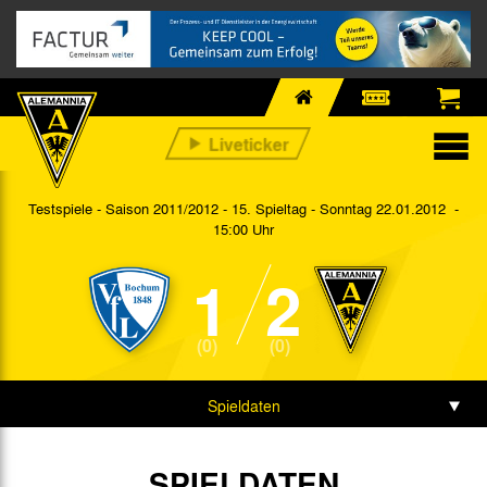
Testspiele - Saison 2011/2012 - 15. Spieltag
- Sonntag 22.01.2012 -
15:00 Uhr
1
2
(0)
(0)
Spieldaten
Spielbericht
SPIELDATEN