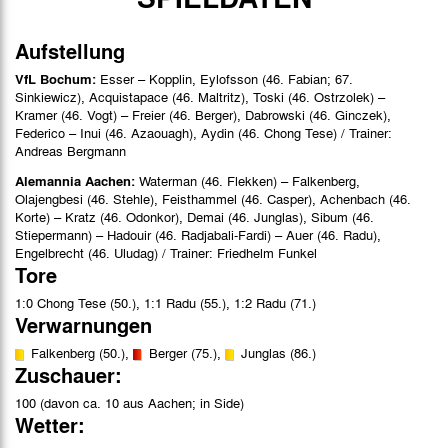
Aufstellung
VfL Bochum:
Esser – Kopplin, Eylofsson (46. Fabian; 67.
Sinkiewicz), Acquistapace (46. Maltritz), Toski (46. Ostrzolek) –
Kramer (46. Vogt) – Freier (46. Berger), Dabrowski (46. Ginczek),
Federico – Inui (46. Azaouagh), Aydin (46. Chong Tese) / Trainer:
Andreas Bergmann
Alemannia Aachen:
Waterman (46. Flekken) – Falkenberg,
Olajengbesi (46. Stehle), Feisthammel (46. Casper), Achenbach (46.
Korte) – Kratz (46. Odonkor), Demai (46. Junglas), Sibum (46.
Stiepermann) – Hadouir (46. Radjabali-Fardi) – Auer (46. Radu),
Engelbrecht (46. Uludag) / Trainer: Friedhelm Funkel
Tore
1:0 Chong Tese (50.), 1:1 Radu (55.), 1:2 Radu (71.)
Verwarnungen
Falkenberg (50.),
Berger (75.),
Junglas (86.)
Zuschauer:
100 (davon ca. 10 aus Aachen; in Side)
Wetter: