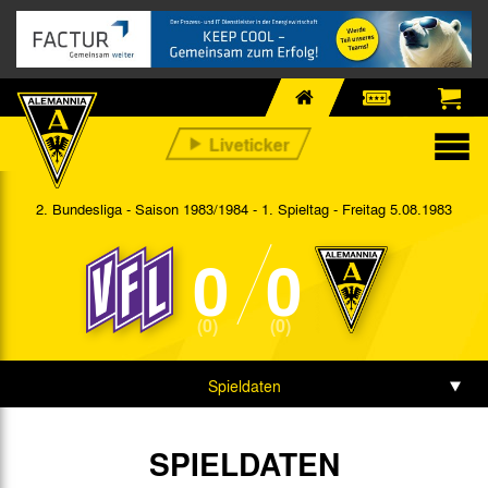
2. Bundesliga - Saison 1983/1984 - 1. Spieltag
- Freitag 5.08.1983
0
0
(0)
(0)
Spieldaten
SPIELDATEN