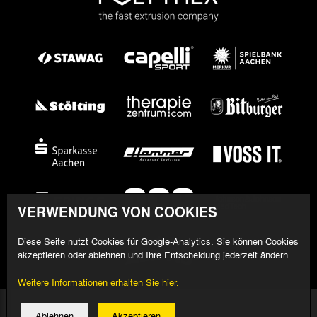
VERWENDUNG VON COOKIES
Diese Seite nutzt Cookies für Google-Analytics. Sie können Cookies
akzeptieren oder ablehnen und Ihre Entscheidung jederzeit ändern.
Weitere Informationen erhalten Sie hier.
© 2026 Alemannia Aachen - Alle Rechte vorbehalten
Ablehnen
Akzeptieren