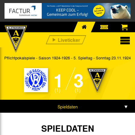
Pflichtpokalspiele - Saison 1924-1926 - 5. Spieltag
- Sonntag 23.11.1924
1
3
(1)
(1)
Spieldaten
SPIELDATEN