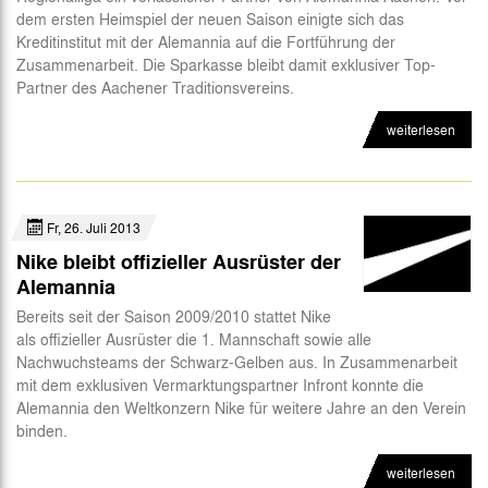
dem ersten Heimspiel der neuen Saison einigte sich das
Abteilungen
Kreditinstitut mit der Alemannia auf die Fortführung der
Zusammenarbeit. Die Sparkasse bleibt damit exklusiver Top-
Futsal
Partner des Aachener Traditionsvereins.
eSports
weiterlesen
CSR
Fr, 26. Juli 2013
Nike bleibt offizieller Ausrüster der
Alemannia
Bereits seit der Saison 2009/2010 stattet Nike
als offizieller Ausrüster die 1. Mannschaft sowie alle
Nachwuchsteams der Schwarz-Gelben aus. In Zusammenarbeit
mit dem exklusiven Vermarktungspartner Infront konnte die
Alemannia den Weltkonzern Nike für weitere Jahre an den Verein
binden.
weiterlesen