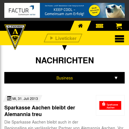
NACHRICHTEN
Business
Alle
Mi, 31. Juli 2013
Profis
Sparkasse Aachen bleibt der
Nachwuchs
Alemannia treu
Die Sparkasse Aachen bleibt auch in der
Fan-Infos
Regionalliga ein verlässlicher Partner von Alemannia Aachen. Vor