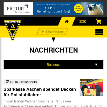
NACHRICHTEN
Business
Alle
Di, 16. Februar 2010
Profis
Sparkasse Aachen spendet Decken
Nachwuchs
für Rollstuhlfahrer
In den letzten Wochen bescherte Petrus den
Fan-Infos
Aachenern nicht nur massenhaft Schnee, sondern auch dauerhaft