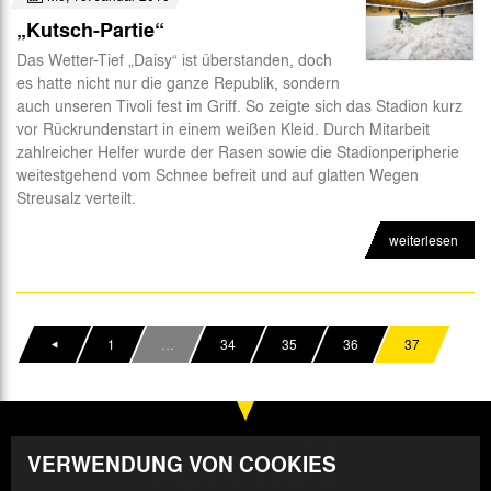
„Kutsch-Partie“
Das Wetter-Tief „Daisy“ ist überstanden, doch
es hatte nicht nur die ganze Republik, sondern
auch unseren Tivoli fest im Griff. So zeigte sich das Stadion kurz
vor Rückrundenstart in einem weißen Kleid. Durch Mitarbeit
zahlreicher Helfer wurde der Rasen sowie die Stadionperipherie
weitestgehend vom Schnee befreit und auf glatten Wegen
Streusalz verteilt.
weiterlesen
1
…
34
35
36
37
VERWENDUNG VON COOKIES