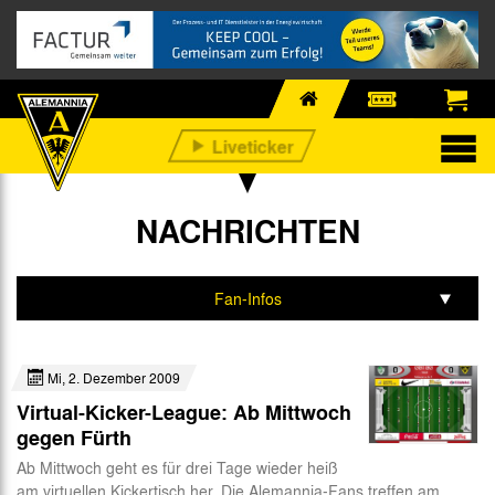
NACHRICHTEN
Fan-Infos
Alle
Mi, 2. Dezember 2009
Profis
Virtual-Kicker-League: Ab Mittwoch
Nachwuchs
gegen Fürth
Ab Mittwoch geht es für drei Tage wieder heiß
Business
am virtuellen Kickertisch her. Die Alemannia-Fans treffen am