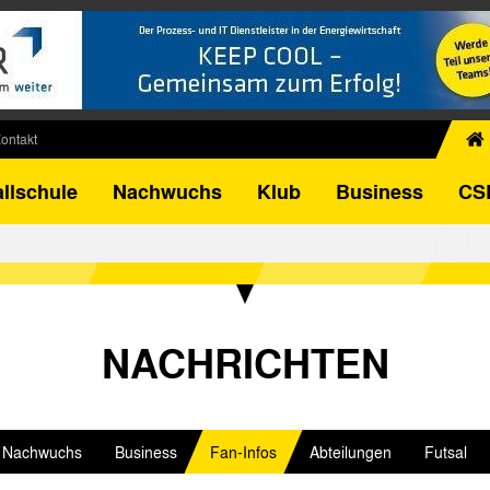
ontakt
chiv
llschule
Nachwuchs
Klub
Business
CS
egner
FB-Pokal
istorie
torie
el
NACHRICHTEN
Nachwuchs
Business
Fan-Infos
Abteilungen
Futsal