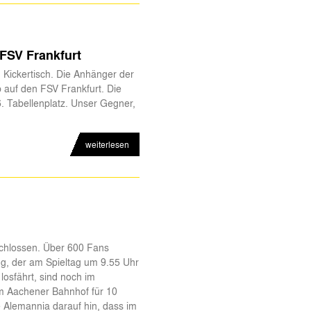
 FSV Frankfurt
n Kickertisch. Die Anhänger der
 auf den FSV Frankfurt. Die
. Tabellenplatz. Unser Gegner,
weiterlesen
eschlossen. Über 600 Fans
g, der am Spieltag um 9.55 Uhr
osfährt, sind noch im
am Aachener Bahnhof für 10
e Alemannia darauf hin, dass im