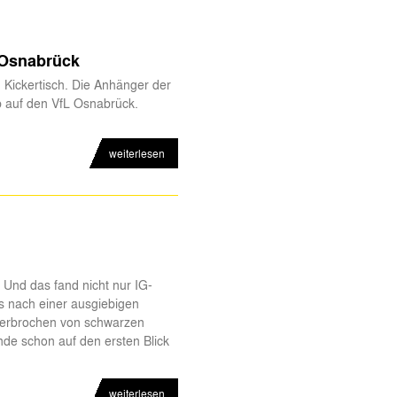
 Osnabrück
n Kickertisch. Die Anhänger der
b auf den VfL Osnabrück.
weiterlesen
 Und das fand nicht nur IG-
s nach einer ausgiebigen
nterbrochen von schwarzen
de schon auf den ersten Blick
weiterlesen