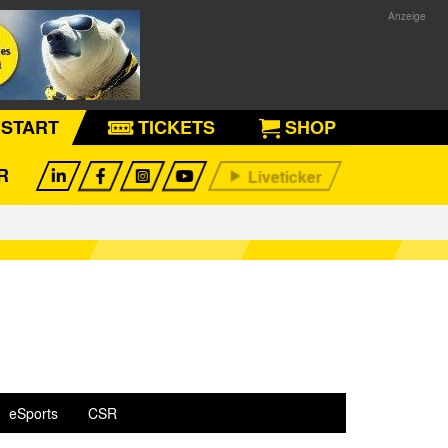
START
TICKETS
SHOP
R
eSports
CSR