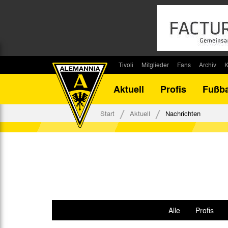
Tivoli
Mitglieder
Fans
Archiv
K
Stadion
Mitglied werden
Fan-Infos
Saisonar
Aktuell
Profis
Fußba
Stadiontouren
Downloads
Fanbeauftragte
Bilanz G
Stadionsprecher
Kontakt
Fanbeirat
Bilanz D
Start
Aktuell
Nachrichten
Anreise
Fan-Klubs
Vereins-H
Tickets
Fanprojekt
Tivoli-His
Veranstaltungen
Ahnentaf
Team Tivoli
Akkreditierungen
Stadionordnung
Alle
Profis
Stadiongaststätte Klömpchensklub