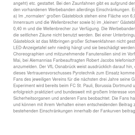
angeht) etc. gestattet. Bei den Zaunfahnen gibt es aufgrund d
den vorhandenen Werbebanden allerdings Einschränkungen. Es 
a) Im „normalen“ großen Gästeblock stehen eine Fläche von 6
Innenraum und die Wellenbrecher sowie b) im „kleinen“ Gästebl
0,40 m und die Wellenbrecher zur Verfügung. Die Werbebanden
die seitlichen Zäune nicht benutzt werden. Bei einer Unterbring
Gästeblock ist das Mitbringen großer Schwenkfahnen nicht gesta
LED-Anzeigetafel sehr niedrig hängt und sie beschädigt werden
Choreographien und mitzunehmende Fanutensilien sind im Vorfe
Mai, bei Alemannias Fanbeauftragten Robert Jacobs telefonis
anzumelden. Der VfL Osnabrück weist ausdrücklich darauf hin, d
dieses Vertrauensvorschusses Pyrotechnik zum Einsatz kommen 
Fans des jeweiligen Vereins für die nächsten drei Jahre seine G
Experiment wird bereits beim FC St. Pauli, Borussia Dortmund
erfolgreich praktiziert und bundesweit mit großem Interesse vo
Sicherheitsorganen und anderen Fans beobachtet. Die Fans hab
und können mit ihrem Verhalten einen entscheidenden Beitrag
bestehenden Einschränkungen innerhalb der Fankurven beitra