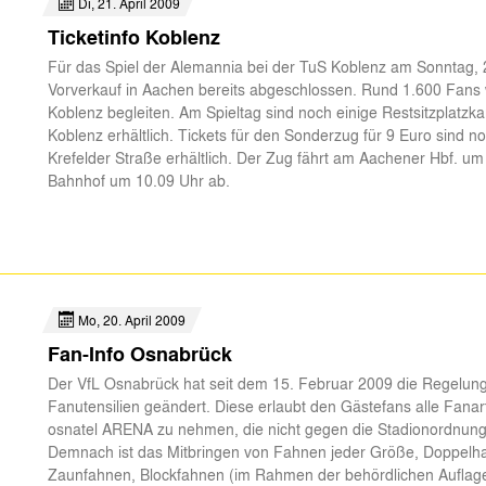
Di, 21. April 2009
Ticketinfo Koblenz
Für das Spiel der Alemannia bei der TuS Koblenz am Sonntag, 26
Vorverkauf in Aachen bereits abgeschlossen. Rund 1.600 Fans
Koblenz begleiten. Am Spieltag sind noch einige Restsitzplatzk
Koblenz erhältlich. Tickets für den Sonderzug für 9 Euro sind 
Krefelder Straße erhältlich. Der Zug fährt am Aachener Hbf. u
Bahnhof um 10.09 Uhr ab.
Mo, 20. April 2009
Fan-Info Osnabrück
Der VfL Osnabrück hat seit dem 15. Februar 2009 die Regelun
Fanutensilien geändert. Diese erlaubt den Gästefans alle Fanarti
osnatel ARENA zu nehmen, die nicht gegen die Stadionordnung
Demnach ist das Mitbringen von Fahnen jeder Größe, Doppelh
Zaunfahnen, Blockfahnen (im Rahmen der behördlichen Auflage