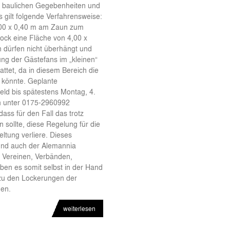
er baulichen Gegebenheiten und
gilt folgende Verfahrensweise:
,00 x 0,40 m am Zaun zum
ock eine Fläche von 4,00 x
 dürfen nicht überhängt und
ung der Gästefans im „kleinen“
ttet, da in diesem Bereich die
 könnte. Geplante
ld bis spätestens Montag, 4.
ch unter 0175-2960992
ass für den Fall das trotz
sollte, diese Regelung für die
eltung verliere. Dieses
 und auch der Alemannia
n Vereinen, Verbänden,
en es somit selbst in der Hand
 zu den Lockerungen der
gen.
weiterlesen