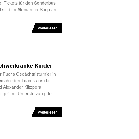
e. Tickets für den Sonderbus,
nd sind im Alemannia-Shop an
weiterlesen
schwerkranke Kinder
 Fuchs Gedächtnisturnier in
erschieden Teams aus der
d Alexander Klitzpera
nge“ mit Unterstützung der
weiterlesen