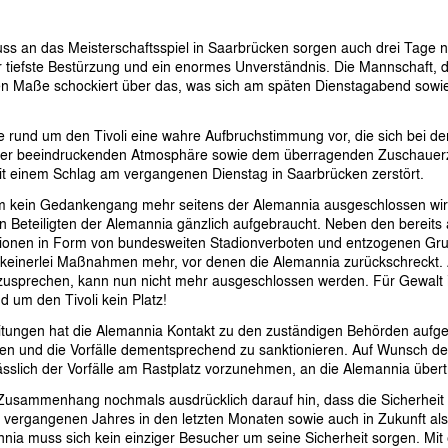
uss an das Meisterschaftsspiel in Saarbrücken sorgen auch drei Tag
 tiefste Bestürzung und ein enormes Unverständnis. Die Mannschaft, d
en Maße schockiert über das, was sich am späten Dienstagabend sowie
e rund um den Tivoli eine wahre Aufbruchstimmung vor, die sich bei 
der beeindruckenden Atmosphäre sowie dem überragenden Zuschauerz
t einem Schlag am vergangenen Dienstag in Saarbrücken zerstört.
dem kein Gedankengang mehr seitens der Alemannia ausgeschlossen wird.
len Beteiligten der Alemannia gänzlich aufgebraucht. Neben den bereit
ktionen in Form von bundesweiten Stadionverboten und entzogenen Gru
 keinerlei Maßnahmen mehr, vor denen die Alemannia zurückschreckt. 
usprechen, kann nun nicht mehr ausgeschlossen werden. Für Gewalt i
 um den Tivoli kein Platz!
itungen hat die Alemannia Kontakt zu den zuständigen Behörden au
en und die Vorfälle dementsprechend zu sanktionieren. Auf Wunsch d
lässlich der Vorfälle am Rastplatz vorzunehmen, an die Alemannia über
 Zusammenhang nochmals ausdrücklich darauf hin, dass die Sicherheit
 vergangenen Jahres in den letzten Monaten sowie auch in Zukunft al
nnia muss sich kein einziger Besucher um seine Sicherheit sorgen. M