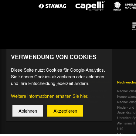
VERWENDUNG VON COOKIES
Diese Seite nutzt Cookies für Google-Analytics.
Sie können Cookies akzeptieren oder ablehnen
und Ihre Entscheidung jederzeit ändern.
Aktuell
Profis
Fußballschule
Nachwuchs
Nachrichten
Mannschaft &
Datenschutz
Nachwuchsz
Weitere Informationen erhalten Sie hier.
Trainer
Termine
Über uns &
Kooperation
Spiele & Tabelle
Kontakt
Tivoli Echo
Nachwuchsp
Statistik
Dauerkarten-
Kinder- und
Ablehnen
Akzeptieren
Deal
Trainingsplan
Jugendschu
Radiostream
Geburtstage
Übersicht Sp
Alemannia II
U19
U17