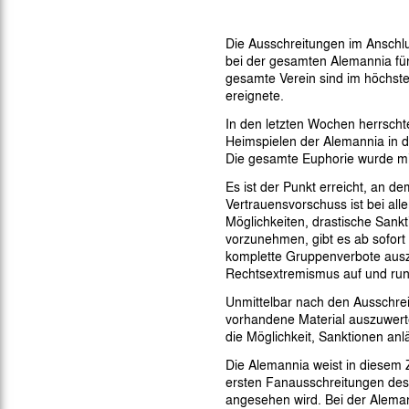
Gegen Rechtsextremismus am Tivoli
Verbotene Symbolik am Tivoli
Die Ausschreitungen im Anschl
bei der gesamten Alemannia für
gesamte Verein sind im höchst
ereignete.
In den letzten Wochen herrscht
Heimspielen der Alemannia in 
Die gesamte Euphorie wurde mi
Es ist der Punkt erreicht, an 
Vertrauensvorschuss ist bei al
Möglichkeiten, drastische San
vorzunehmen, gibt es ab sofort
komplette Gruppenverbote ausz
Rechtsextremismus auf und rund
Unmittelbar nach den Ausschre
vorhandene Material auszuwert
die Möglichkeit, Sanktionen an
Die Alemannia weist in diesem
ersten Fanausschreitungen des
angesehen wird. Bei der Alema