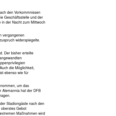
e nach den Vorkommnissen
ie Geschäftsstelle und der
 in der Nacht zum Mittwoch
den vergangenen
uspruch widerspiegelte.
 Der bisher erteilte
s angewandten
ppenprivilegien
Auch die Möglichkeit,
st ebenso wie für
fgenommen, um das
er Alemannia hat der DFB
tragen.
 der Stadiongäste nach den
s oberstes Gebot
it extremen Maßnahmen wird