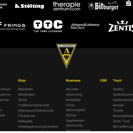
Klub
Business
CSR
Tivoli
entrum
Mitarbeiter
Aktuelles
Stadion
spartner
Abteilungen
Sponsoring
Stadiontouren
artner
Verein
Hospitality
Stadionsprec
Traditionsmannschaft
Öcher
Anreise
tz
Stammspieler
Impressum/Datenschutz
Tickets
iele
Partner
Förderkreis
Veranstaltung
Spielminuten-
Netiquette
Team Tivoli
Sponsoring
Hinweisgeberschutzsystem
Akkreditierun
Ansprechpartner
Awareness am Tivoli
Stadionordnu