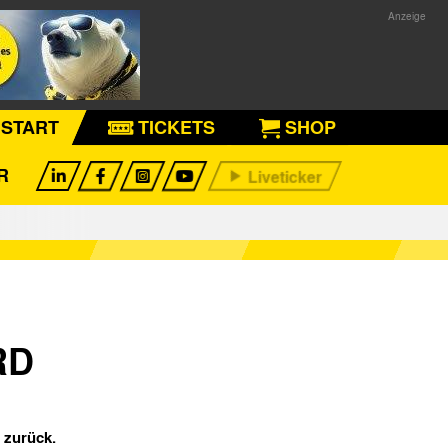
START
TICKETS
SHOP
R
RD
 zurück.