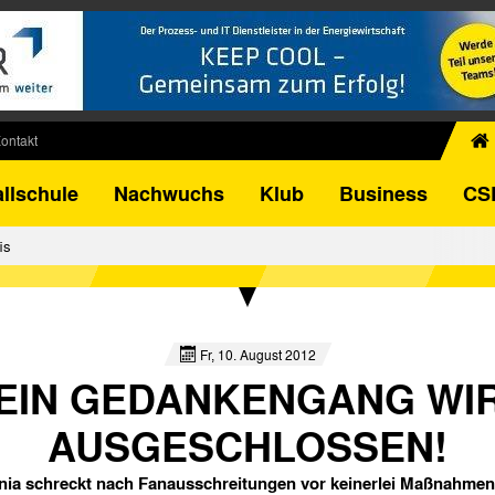
ontakt
chiv
llschule
Nachwuchs
Klub
Business
CS
egner
FB-Pokal
is
istorie
torie
el
Fr, 10. August 2012
EIN GEDANKENGANG WI
AUSGESCHLOSSEN!
ia schreckt nach Fanausschreitungen vor keinerlei Maßnahmen