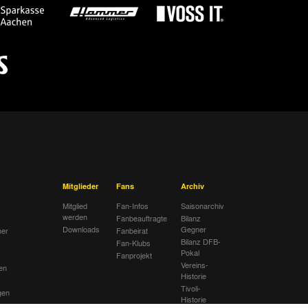
Mitglieder
Fans
Archiv
Mitglied
Fan-Infos
Saisonarchiv
werden
Fanbeauftragte
Bilanz
Downloads
Gegner
her
Fanbeirat
Bilanz DFB-
Fan-Klubs
Pokal
Fanprojekt
Vereins-
en
Historie
Tivoli-
gen
Historie
ng