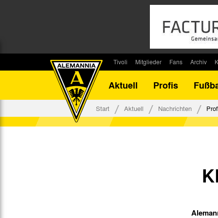
Tivoli
Mitglieder
Fans
Archiv
K
Stadion
Mitglied werden
Fan-Infos
Saisonar
Aktuell
Profis
Fußba
Stadiontouren
Downloads
Fanbeauftragte
Bilanz G
Stadionsprecher
Kontakt
Fanbeirat
Bilanz D
Start
Aktuell
Nachrichten
Prof
Anreise
Fan-Klubs
Vereins-H
Tickets
Fanprojekt
Tivoli-His
Veranstaltungen
Ahnentaf
Team Tivoli
K
Akkreditierungen
Stadionordnung
Stadiongaststätte Klömpchensklub
Alemann