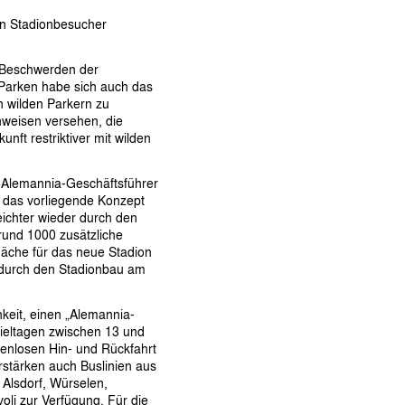
en Stadionbesucher
u Beschwerden der
Parken habe sich auch das
 wilden Parkern zu
nweisen versehen, die
nft restriktiver mit wilden
e Alemannia-Geschäftsführer
 das vorliegende Konzept
eichter wieder durch den
rund 1000 zusätzliche
fläche für das neue Stadion
 durch den Stadionbau am
keit, einen „Alemannia-
ieltagen zwischen 13 und
tenlosen Hin- und Rückfahrt
stärken auch Buslinien aus
 Alsdorf, Würselen,
oli zur Verfügung. Für die