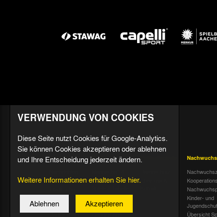
VERWENDUNG VON COOKIES
Diese Seite nutzt Cookies für Google-Analytics.
Sie können Cookies akzeptieren oder ablehnen
und Ihre Entscheidung jederzeit ändern.
Aktuell
Profis
Fußballschule
Nachwuchs
Nachrichten
Mannschaft &
Datenschutz
Nachwuchsz
Weitere Informationen erhalten Sie hier.
Trainer
Termine
Über uns &
Kooperation
Spiele & Tabelle
Kontakt
Tivoli Echo
Nachwuchsp
Statistik
Dauerkarten-
Kinder- und
Ablehnen
Akzeptieren
Deal
Trainingsplan
Jugendschu
Radiostream
Geburtstage
Übersicht Sp