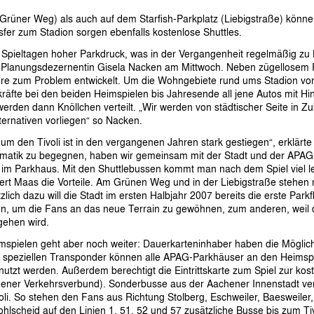
üner Weg) als auch auf dem Starfish-Parkplatz (Liebigstraße) könn
sfer zum Stadion sorgen ebenfalls kostenlose Shuttles.
n Spieltagen hoher Parkdruck, was in der Vergangenheit regelmäßig z
te Planungsdezernentin Gisela Nacken am Mittwoch. Neben zügellosem 
hre zum Problem entwickelt. Um die Wohngebiete rund ums Stadion von
räfte bei den beiden Heimspielen bis Jahresende all jene Autos mit Hi
erden dann Knöllchen verteilt. „Wir werden von städtischer Seite in Zuku
ternativen vorliegen“ so Nacken.
 den Tivoli ist in den vergangenen Jahren stark gestiegen“, erklärt
matik zu begegnen, haben wir gemeinsam mit der Stadt und der APAG
kt im Parkhaus. Mit den Shuttlebussen kommt man nach dem Spiel viel l
tert Maas die Vorteile. Am Grünen Weg und in der Liebigstraße stehen 
zlich dazu will die Stadt im ersten Halbjahr 2007 bereits die erste Park
nen, um die Fans an das neue Terrain zu gewöhnen, zum anderen, weil
gehen wird.
spielen geht aber noch weiter: Dauerkarteninhaber haben die Möglich
m speziellen Transponder können alle APAG-Parkhäuser an den Heimsp
utzt werden. Außerdem berechtigt die Eintrittskarte zum Spiel zur kos
ener Verkehrsverbund). Sonderbusse aus der Aachener Innenstadt ver
li. So stehen den Fans aus Richtung Stolberg, Eschweiler, Baesweiler,
lscheid auf den Linien 1, 51, 52 und 57 zusätzliche Busse bis zum Tiv