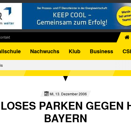
ontakt
chiv
llschule
Nachwuchs
Klub
Business
CS
egner
FB-Pokal
is
istorie
torie
el
Mi, 13. Dezember 2006
LOSES PARKEN GEGEN 
BAYERN