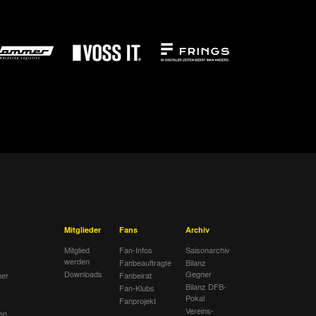
Mitglieder
Fans
Archiv
Mitglied
Fan-Infos
Saisonarchiv
werden
Fanbeauftragte
Bilanz
Downloads
Gegner
her
Fanbeirat
Bilanz DFB-
Fan-Klubs
Pokal
Fanprojekt
Vereins-
en