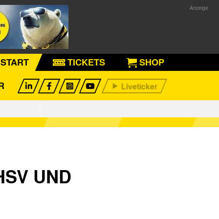
START
TICKETS
SHOP
R
HSV UND