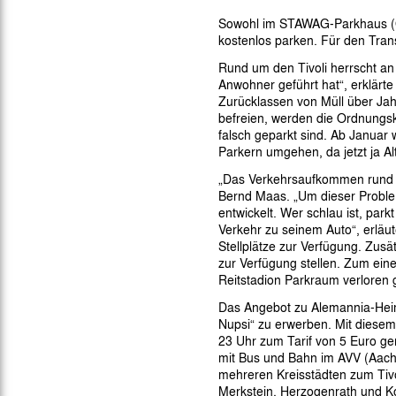
Gegen Rechtsextremismus am Tivoli
Sowohl im STAWAG-Parkhaus (Gr
Verbotene Symbolik am Tivoli
kostenlos parken. Für den Tran
Rund um den Tivoli herrscht a
Anwohner geführt hat“, erklär
Zurücklassen von Müll über Ja
befreien, werden die Ordnungsk
falsch geparkt sind. Ab Januar w
Parkern umgehen, da jetzt ja Al
„Das Verkehrsaufkommen rund um
Bernd Maas. „Um dieser Proble
entwickelt. Wer schlau ist, par
Verkehr zu seinem Auto“, erläu
Stellplätze zur Verfügung. Zusät
zur Verfügung stellen. Zum ei
Reitstadion Parkraum verloren 
Das Angebot zu Alemannia-Heim
Nupsi“ zu erwerben. Mit diese
23 Uhr zum Tarif von 5 Euro gen
mit Bus und Bahn im AVV (Aach
mehreren Kreisstädten zum Tivo
Merkstein, Herzogenrath und Koh