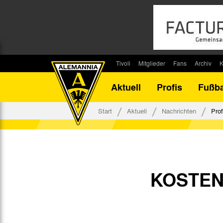
Tivoli
Mitglieder
Fans
Archiv
K
Stadion
Mitglied werden
Fan-Infos
Saisonar
Aktuell
Profis
Fußba
Stadiontouren
Downloads
Fanbeauftragte
Bilanz G
Stadionsprecher
Kontakt
Fanbeirat
Bilanz D
Start
Aktuell
Nachrichten
Prof
Anreise
Fan-Klubs
Vereins-H
Tickets
Fanprojekt
Tivoli-His
Veranstaltungen
Ahnentaf
Team Tivoli
KOSTEN
Akkreditierungen
Stadionordnung
Stadiongaststätte Klömpchensklub