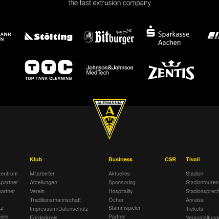
Klub
Business
CSR
Tivoli
entrum
Mitarbeiter
Aktuelles
Stadion
spartner
Abteilungen
Sponsoring
Stadiontouren
artner
Verein
Hospitality
Stadionsprec
Traditionsmannschaft
Öcher
Anreise
tz
Stammspieler
Impressum/Datenschutz
Tickets
iele
Partner
Förderkreis
Veranstaltung