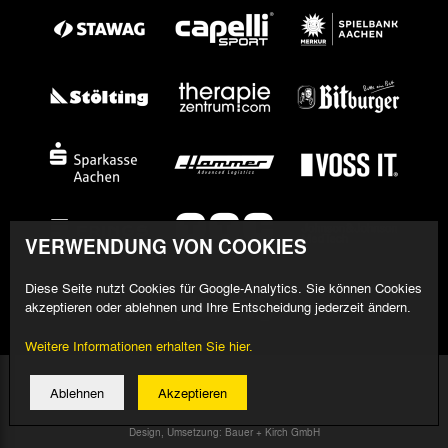
VERWENDUNG VON COOKIES
Diese Seite nutzt Cookies für Google-Analytics. Sie können Cookies
akzeptieren oder ablehnen und Ihre Entscheidung jederzeit ändern.
Weitere Informationen erhalten Sie hier.
© 2026 Alemannia Aachen - Alle Rechte vorbehalten
Ablehnen
Akzeptieren
Impressum/Datenschutz
Design, Umsetzung: Bauer + Kirch GmbH