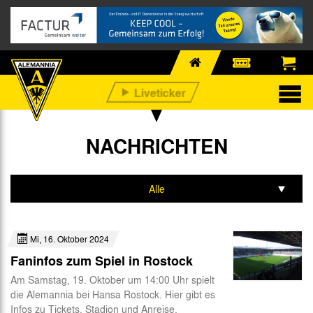
NACHRICHTEN
Alle
Profis
Mi, 16. Oktober 2024
Nachwuchs
Faninfos zum Spiel in Rostock
Business
Am Samstag, 19. Oktober um 14:00 Uhr spielt
die Alemannia bei Hansa Rostock. Hier gibt es
Fan-Infos
Infos zu Tickets, Stadion und Anreise.