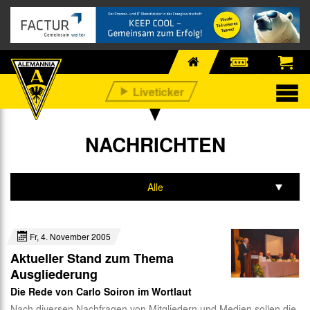
NACHRICHTEN
Alle
Profis
Fr, 4. November 2005
Nachwuchs
Aktueller Stand zum Thema
Business
Ausgliederung
Die Rede von Carlo Soiron im Wortlaut
Fan-Infos
Nach diversen Nachfragen von Mitgliedern und Medien sollen die