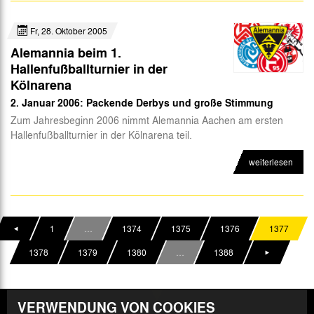
Fr, 28. Oktober 2005
Alemannia beim 1.
Hallenfußballturnier in der
Kölnarena
2. Januar 2006: Packende Derbys und große Stimmung
Zum Jahresbeginn 2006 nimmt Alemannia Aachen am ersten
Hallenfußballturnier in der Kölnarena teil.
weiterlesen
1
…
1374
1375
1376
1377
1378
1379
1380
…
1388
VERWENDUNG VON COOKIES