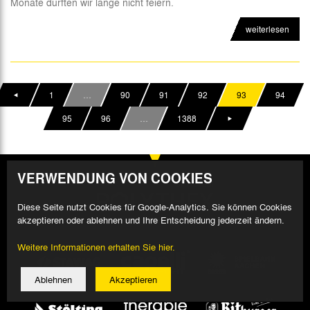
Monate durften wir lange nicht feiern.
weiterlesen
1
…
90
91
92
93
94
95
96
…
1388
VERWENDUNG VON COOKIES
Diese Seite nutzt Cookies für Google-Analytics. Sie können Cookies
akzeptieren oder ablehnen und Ihre Entscheidung jederzeit ändern.
Weitere Informationen erhalten Sie hier.
Ablehnen
Akzeptieren