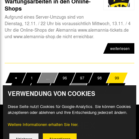
Wartungsarbeiten in den Online-
Shops
Aufgrund eines Server-Umzugs sind von
Dienstag, 12.11. / 22 Uhr bis voraussichtlich Mittwoch, 13.11. / 4
Uhr die Online-Shops der Alemannia www.alemannia-tickets.de
und www.alemannia-shop.de nicht erreichbar.
weiterlesen
1
…
96
97
98
99
100
101
102
…
1388
VERWENDUNG VON COOKIES
Diese Seite nutzt Cookies für Google-Analytics. Sie können Cookies
akzeptieren oder ablehnen und Ihre Entscheidung jederzeit ändern.
Weitere Informationen erhalten Sie hier.
Ablehnen
Akzeptieren