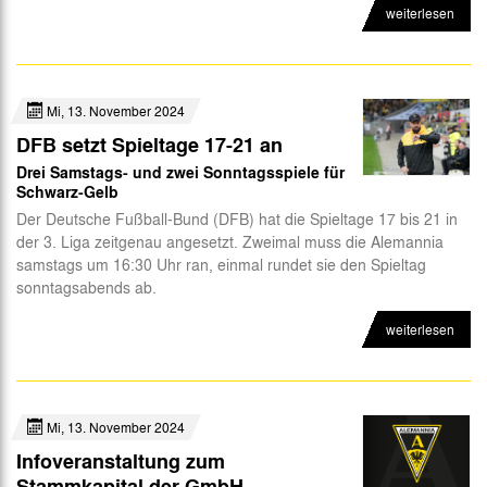
weiterlesen
Mi, 13. November 2024
DFB setzt Spieltage 17-21 an
Drei Samstags- und zwei Sonntagsspiele für
Schwarz-Gelb
Der Deutsche Fußball-Bund (DFB) hat die Spieltage 17 bis 21 in
der 3. Liga zeitgenau angesetzt. Zweimal muss die Alemannia
samstags um 16:30 Uhr ran, einmal rundet sie den Spieltag
sonntagsabends ab.
weiterlesen
Mi, 13. November 2024
Infoveranstaltung zum
Stammkapital der GmbH