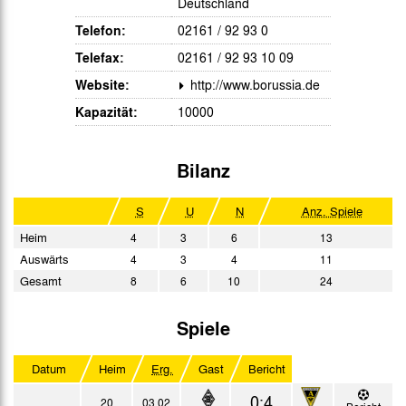
Deutschland
Telefon:
02161 / 92 93 0
Telefax:
02161 / 92 93 10 09
Website:
http://www.borussia.de
Kapazität:
10000
Bilanz
S
U
N
Anz. Spiele
Heim
4
3
6
13
Auswärts
4
3
4
11
Gesamt
8
6
10
24
Spiele
Datum
Heim
Erg.
Gast
Bericht
0:4
20
03.02.